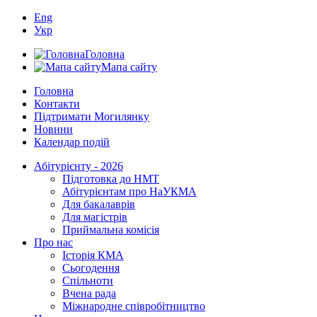
Eng
Укр
Головна
Мапа сайту
Головна
Контакти
Підтримати Могилянку
Новини
Календар подій
Абітурієнту - 2026
Підготовка до НМТ
Абітурієнтам про НаУКМА
Для бакалаврів
Для магістрів
Приймальна комісія
Про нас
Історія КМА
Сьогодення
Спільноти
Вчена рада
Міжнародне співробітництво