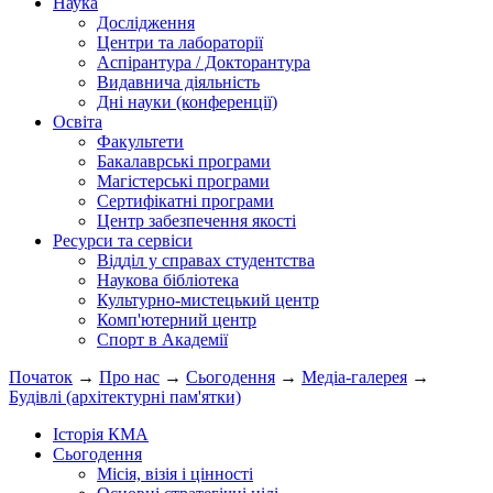
Наука
Дослідження
Центри та лабораторії
Аспірантура / Докторантура
Видавнича діяльність
Дні науки (конференції)
Освіта
Факультети
Бакалаврські програми
Магістерські програми
Сертифікатні програми
Центр забезпечення якості
Ресурси та сервіси
Відділ у справах студентства
Наукова бібліотека
Культурно-мистецький центр
Комп'ютерний центр
Спорт в Академії
Початок
→
Про нас
→
Сьогодення
→
Медіа-галерея
→
Будівлі (архітектурні пам'ятки)
Історія КМА
Сьогодення
Місія, візія і цінності