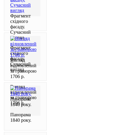
Фрагмент
східного
фасаду.
Сучасний
вигляд
Фрагмент
східного
фасаду.
Вигляд
Сучасний
відновлений
вигляд
за гравюрою
1706 р.
Вигляд
відновлений
за гравюрою
Панорама
1706 р.
1840 року.
Панорама
1840 року.