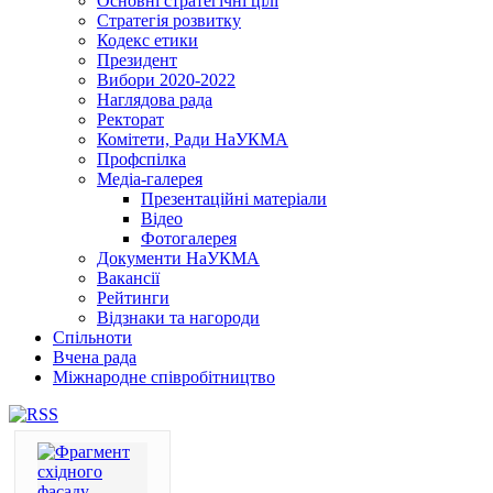
Основні стратегічні цілі
Стратегія розвитку
Кодекс етики
Президент
Вибори 2020-2022
Наглядова рада
Ректорат
Комітети, Ради НаУКМА
Профспілка
Медіа-галерея
Презентаційні матеріали
Відео
Фотогалерея
Документи НаУКМА
Вакансії
Рейтинги
Відзнаки та нагороди
Спільноти
Вчена рада
Міжнародне співробітництво