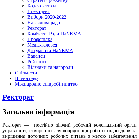
Стратегія розвитку
Кодекс етики
Президент
Вибори 2020-2022
Наглядова рада
Ректорат
Комітети, Ради НаУКМА
Профспілка
Медіа-галерея
Документи НаУКМА
Вакансії
Рейтинги
Відзнаки та нагороди
Спільноти
Вчена рада
Міжнародне співробітництво
Ректорат
Загальна інформація
Ректорат — постійно діючий робочий колегіальний орган
управління, створений для координації роботи підрозділів та
вирішення поточних робочих питань з метою забезпечення