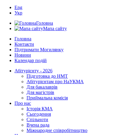
Eng
Укр
Головна
Мапа сайту
Головна
Контакти
Підтримати Могилянку
Новини
Календар подій
Абітурієнту - 2026
Підготовка до НМТ
Абітурієнтам про НаУКМА
Для бакалаврів
Для магістрів
Приймальна комісія
Про нас
Історія КМА
Сьогодення
Спільноти
Вчена рада
Міжнародне співробітництво