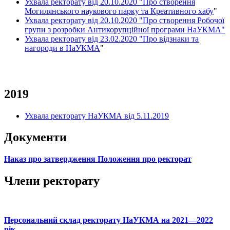
Ухвала ректорату від 20.10.2020 "Про створення
Могилянського наукового парку та Креативного хабу
"
Ухвала ректорату від 20.10.2020 "Про створення Робочої
групи з розробки Антикорупційної програми НаУКМА"
Ухвала ректорату від 23.02.2020 "Про відзнаки та
нагороди в НаУКМА
"
2019
Ухвала ректорату НаУКМА від 5.11.2019
Документи
Наказ про затвердження Положення про ректорат
Члени ректорату
Персональний склад ректорату НаУКМА на 2021—2022
рік