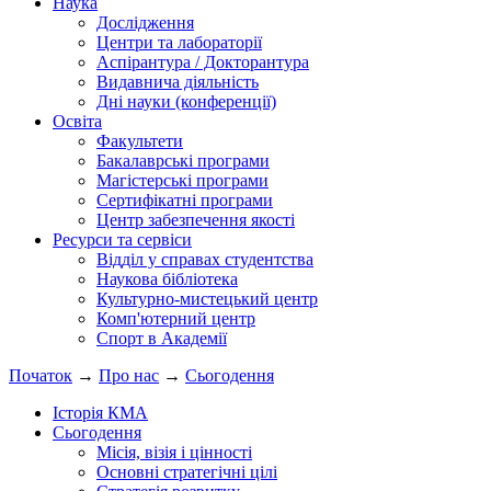
Наука
Дослідження
Центри та лабораторії
Аспірантура / Докторантура
Видавнича діяльність
Дні науки (конференції)
Освіта
Факультети
Бакалаврські програми
Магістерські програми
Сертифікатні програми
Центр забезпечення якості
Ресурси та сервіси
Відділ у справах студентства
Наукова бібліотека
Культурно-мистецький центр
Комп'ютерний центр
Спорт в Академії
Початок
→
Про нас
→
Сьогодення
Історія КМА
Сьогодення
Місія, візія і цінності
Основні стратегічні цілі