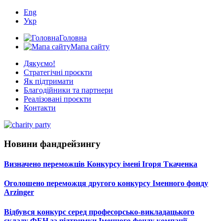
Eng
Укр
Головна
Мапа сайту
Дякуємо!
Стратегічні проєкти
Як підтримати
Благодійники та партнери
Реалізовані проєкти
Контакти
Новини фандрейзингу
Визначено переможців Конкурсу імені Ігоря Ткаченка
Оголошено переможця другого конкурсу Іменного фонду
Arzinger
Відбувся конкурс серед професорсько-викладацького
складу ФЕН за підтримки Іменного фонду компанії