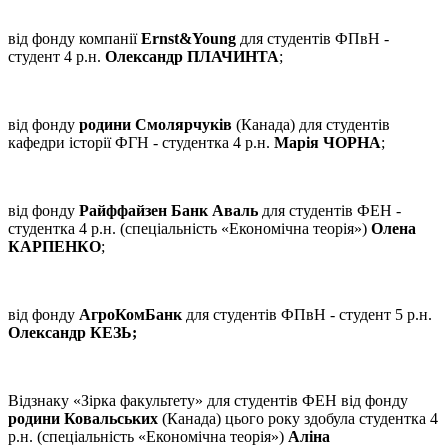
від фонду компанії
Ernst&Young
для студентів ФПвН -
студент 4 р.н.
Олександр ПЛАЧИНТА
;
від фонду
родини Смолярчуків
(Канада) для студентів
кафедри історії ФГН - студентка 4 р.н.
Марія ЧОРНА
;
від фонду
Райффайзен Банк Аваль
для студентів ФЕН -
студентка 4 р.н. (спеціальність «Економічна теорія»)
Олена
КАРПЕНКО
;
від фонду
АгроКомБанк
для студентів ФПвН - студент 5 р.н.
Олександр КЕЗЬ;
Відзнаку «Зірка факультету» для студентів ФЕН від фонду
родини Ковальських
(Канада) цього року здобула студентка 4
р.н. (спеціальність «Економічна теорія»)
Аліна