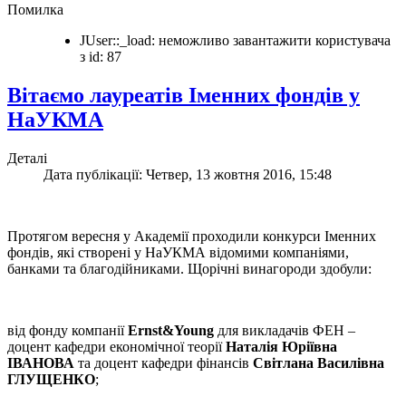
Помилка
JUser::_load: неможливо завантажити користувача
з id: 87
Вітаємо лауреатів Іменних фондів у
НаУКМА
Деталі
Дата публікації: Четвер, 13 жовтня 2016, 15:48
Протягом вересня у Академії проходили конкурси Іменних
фондів, які створені у НаУКМА відомими компаніями,
банками та благодійниками. Щорічні винагороди здобули:
від фонду компанії
Ernst&Young
для викладачів ФЕН –
доцент кафедри економічної теорії
Наталія Юріївна
ІВАНОВА
та доцент кафедри фінансів
Світлана Василівна
ГЛУЩЕНКО
;