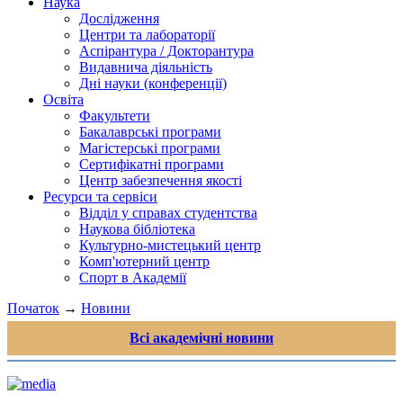
Наука
Дослідження
Центри та лабораторії
Аспірантура / Докторантура
Видавнича діяльність
Дні науки (конференції)
Освіта
Факультети
Бакалаврські програми
Магістерські програми
Сертифікатні програми
Центр забезпечення якості
Ресурси та сервіси
Відділ у справах студентства
Наукова бібліотека
Культурно-мистецький центр
Комп'ютерний центр
Спорт в Академії
Початок
→
Новини
Всі академічні новини