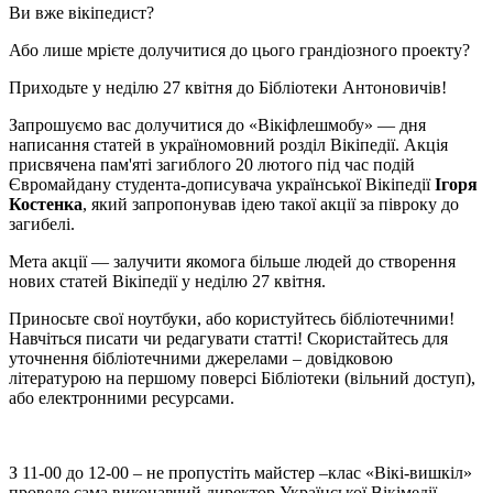
Ви вже вікіпедист?
Або лише мрієте долучитися до цього грандіозного проекту?
Приходьте у неділю 27 квітня до Бібліотеки Антоновичів!
Запрошуємо вас долучитися до «Вікіфлешмобу» — дня
написання статей в україномовний розділ Вікіпедії. Акція
присвячена пам'яті загиблого 20 лютого під час подій
Євромайдану студента-дописувача української Вікіпедії
Ігоря
Костенка
, який запропонував ідею такої акції за півроку до
загибелі.
Мета акції — залучити якомога більше людей до створення
нових статей Вікіпедії у неділю 27 квітня.
Приносьте свої ноутбуки, або користуйтесь бібліотечними!
Навчіться писати чи редагувати статті! Скористайтесь для
уточнення бібліотечними джерелами – довідковою
літературою на першому поверсі Бібліотеки (вільний доступ),
або електронними ресурсами.
З 11-00 до 12-00 – не пропустіть майстер –клас «Вікі-вишкіл»
проведе сама виконавчий директор Української Вікімедії