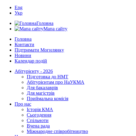
Eng
Укр
Головна
Мапа сайту
Головна
Контакти
Підтримати Могилянку
Новини
Календар подій
Абітурієнту - 2026
Підготовка до НМТ
Абітурієнтам про НаУКМА
Для бакалаврів
Для магістрів
Приймальна комісія
Про нас
Історія КМА
Сьогодення
Спільноти
Вчена рада
Міжнародне співробітництво