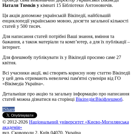
Наталя Тимків у
кімнаті 15 Бібліотеки Антоновичів.
Ця акція допоможе українській Вікіпедії, найбільшій
енциклопедії українською мовою, досягти загальної кількості
статей у 500 тисяч.
Для написання статей потрібні Ваші знання, вміння та
бажання, а також матеріали та комп’ютер, а для їх публікації –
інтернет.
Для флешмобу публікувати їх у Вікіпедії просимо саме 27
квітня.
Всі учасники акції, які створять корисну нову статтю Вікіпедїі
у цей день отримають невеличкі пам'ятні сувеніри від ГО
«Вікімедіа Україна».
Детальніше про акцію та загальну інформацію про написання
статей можна дізнатися на сторінці
Вікіпедія:Вікіфлешмоб
.
f
Share
© 2012-2026
Національний університет «Києво-Могилянська
академія»
вул. Сковороди 2, Київ 04070, Україна