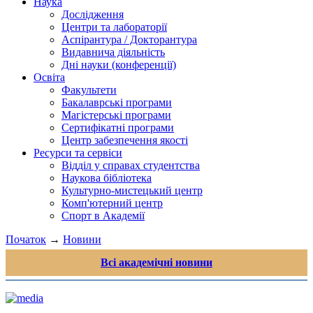
Наука
Дослідження
Центри та лабораторії
Аспірантура / Докторантура
Видавнича діяльність
Дні науки (конференції)
Освіта
Факультети
Бакалаврські програми
Магістерські програми
Сертифікатні програми
Центр забезпечення якості
Ресурси та сервіси
Відділ у справах студентства
Наукова бібліотека
Культурно-мистецький центр
Комп'ютерний центр
Спорт в Академії
Початок
→
Новини
Всі академічні новини