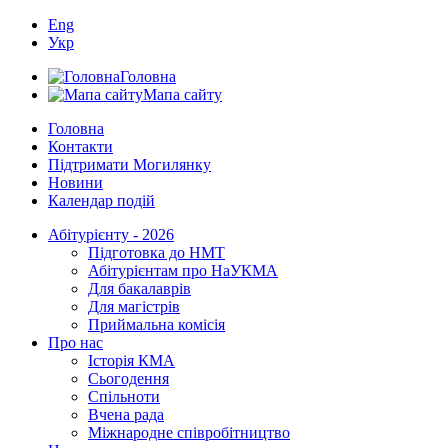
Eng
Укр
Головна
Мапа сайту
Головна
Контакти
Підтримати Могилянку
Новини
Календар подій
Абітурієнту - 2026
Підготовка до НМТ
Абітурієнтам про НаУКМА
Для бакалаврів
Для магістрів
Приймальна комісія
Про нас
Історія КМА
Сьогодення
Спільноти
Вчена рада
Міжнародне співробітництво