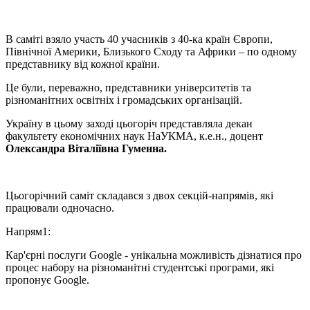
В саміті взяло участь 40 учасників з 40-ка країн Європи,
Північної Америки, Близького Сходу та Африки – по одному
представнику від кожної країни.
Це були, переважно, представники університетів та
різноманітних освітніх і громадських організацій.
Україну в цьому заході цьогоріч представляла декан
факультету економічних наук НаУКМА, к.е.н., доцент
Олександра Віталіївна
Гуменна.
Цьогорічний саміт складався з двох секцій-напрямів, які
працювали одночасно.
Напрям1:
Кар'єрні послуги Google - унікальна можливість дізнатися про
процес набору на різноманітні студентські програми, які
пропонує Google.