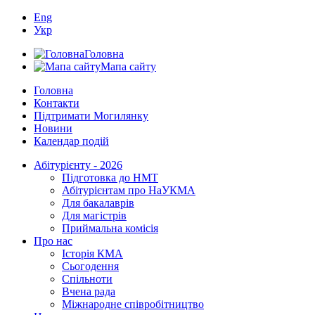
Eng
Укр
Головна
Мапа сайту
Головна
Контакти
Підтримати Могилянку
Новини
Календар подій
Абітурієнту - 2026
Підготовка до НМТ
Абітурієнтам про НаУКМА
Для бакалаврів
Для магістрів
Приймальна комісія
Про нас
Історія КМА
Сьогодення
Спільноти
Вчена рада
Міжнародне співробітництво