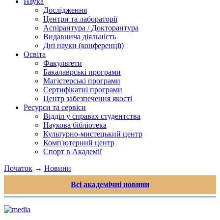
Наука
Дослідження
Центри та лабораторії
Аспірантура / Докторантура
Видавнича діяльність
Дні науки (конференції)
Освіта
Факультети
Бакалаврські програми
Магістерські програми
Сертифікатні програми
Центр забезпечення якості
Ресурси та сервіси
Відділ у справах студентства
Наукова бібліотека
Культурно-мистецький центр
Комп'ютерний центр
Спорт в Академії
Початок
→
Новини
Всі академічні новини