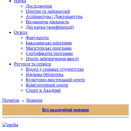
Наука
Дослідження
Центри та лабораторії
Аспірантура / Докторантура
Видавнича діяльність
Дні науки (конференції)
Освіта
Факультети
Бакалаврські програми
Магістерські програми
Сертифікатні програми
Центр забезпечення якості
Ресурси та сервіси
Відділ у справах студентства
Наукова бібліотека
Культурно-мистецький центр
Комп'ютерний центр
Спорт в Академії
Початок
→
Новини
Всі академічні новини