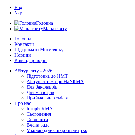
Eng
Укр
Головна
Мапа сайту
Головна
Контакти
Підтримати Могилянку
Новини
Календар подій
Абітурієнту - 2026
Підготовка до НМТ
Абітурієнтам про НаУКМА
Для бакалаврів
Для магістрів
Приймальна комісія
Про нас
Історія КМА
Сьогодення
Спільноти
Вчена рада
Міжнародне співробітництво