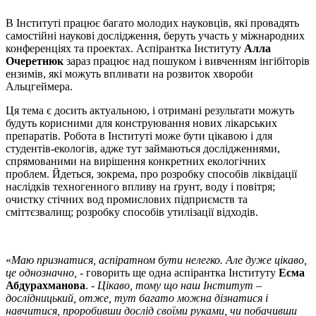
В Інституті працює багато молодих науковців, які провадять
самостійні наукові дослідження, беруть участь у міжнародних
конференціях та проектах. Аспірантка Інституту
Алла
Очеретнюк
зараз працює над пошуком і вивченням інгібіторів
ензимів, які можуть впливати на розвиток хвороби
Альцгеймера.
Ця тема є досить актуальною, і отримані результати можуть
будуть корисними для конструювання нових лікарських
препаратів. Робота в Інституті може бути цікавою і для
студентів-екологів, адже тут займаються дослідженнями,
спрямованими на вирішення конкретних екологічних
проблем. Йдеться, зокрема, про розробку способів ліквідації
наслідків техногенного впливу на ґрунт, воду i повітря;
очистку стічних вод промислових підприємств та
сміттєзвалищ; розробку способів утилізації відходів.
«
Маю признатися, аспіратном бути нелегко. Але дуже цікаво,
це однозначно,
- говорить ще одна аспірантка Інституту
Есма
Абдурахманова
. -
Цікаво, тому що наш Інститут –
дослідницький, отже, тут багато можна дізнатися і
навчитися, проробивши дослід своїми руками, чи побачивши