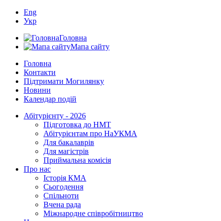
Eng
Укр
Головна
Мапа сайту
Головна
Контакти
Підтримати Могилянку
Новини
Календар подій
Абітурієнту - 2026
Підготовка до НМТ
Абітурієнтам про НаУКМА
Для бакалаврів
Для магістрів
Приймальна комісія
Про нас
Історія КМА
Сьогодення
Спільноти
Вчена рада
Міжнародне співробітництво