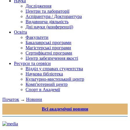
Наука
Дослідження
Центри та лабораторії
Аспірантура / Докторантура
Видавнича діяльність
Дні науки (конференції)
Освіта
Факультети
Бакалаврські програми
Магістерські програми
Сертифікатні програми
Центр забезпечення якості
Ресурси та сервіси
Відділ у справах студентства
Наукова бібліотека
Культурно-мистецький центр
Комп'ютерний центр
Спорт в Академії
Початок
→
Новини
Всі академічні новини