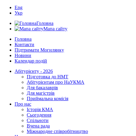
Eng
Укр
Головна
Мапа сайту
Головна
Контакти
Підтримати Могилянку
Новини
Календар подій
Абітурієнту - 2026
Підготовка до НМТ
Абітурієнтам про НаУКМА
Для бакалаврів
Для магістрів
Приймальна комісія
Про нас
Історія КМА
Сьогодення
Спільноти
Вчена рада
Міжнародне співробітництво