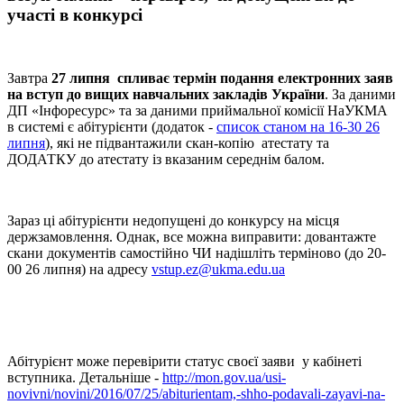
участі в конкурсі
Завтра
27 липня спливає термін подання електронних заяв
на вступ до вищих навчальних закладів України
. За даними
ДП «Інфоресурс» та за даними приймальної комісії НаУКМА
в системі є абітурієнти (додаток -
список станом на 16-30 26
липня
), які не підвантажили скан-копію атестату та
ДОДАТКУ до атестату із вказаним середнім балом.
Зараз ці абітурієнти недопущені до конкурсу на місця
держзамовлення. Однак, все можна виправити: довантажте
скани документів самостійно ЧИ надішліть терміново (до 20-
00 26 липня) на адресу
vstup.ez@ukma.edu.ua
Абітурієнт може перевірити статус своєї заяви у кабінеті
вступника. Детальніше -
http://mon.gov.ua/usi-
novivni/novini/2016/07/25/abiturientam,-shho-podavali-zayavi-na-