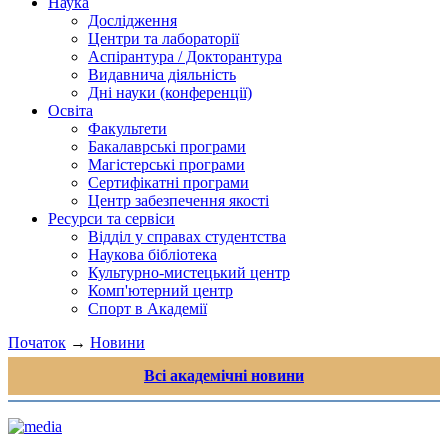
Наука
Дослідження
Центри та лабораторії
Аспірантура / Докторантура
Видавнича діяльність
Дні науки (конференції)
Освіта
Факультети
Бакалаврські програми
Магістерські програми
Сертифікатні програми
Центр забезпечення якості
Ресурси та сервіси
Відділ у справах студентства
Наукова бібліотека
Культурно-мистецький центр
Комп'ютерний центр
Спорт в Академії
Початок
→
Новини
Всі академічні новини