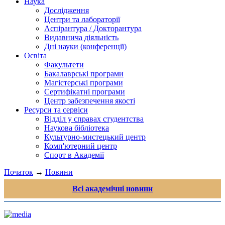
Наука
Дослідження
Центри та лабораторії
Аспірантура / Докторантура
Видавнича діяльність
Дні науки (конференції)
Освіта
Факультети
Бакалаврські програми
Магістерські програми
Сертифікатні програми
Центр забезпечення якості
Ресурси та сервіси
Відділ у справах студентства
Наукова бібліотека
Культурно-мистецький центр
Комп'ютерний центр
Спорт в Академії
Початок
→
Новини
Всі академічні новини