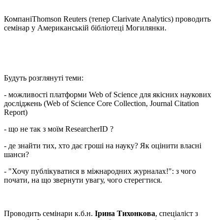
КомпаніThomson Reuters (тепер Clarivate Analytics) проводить
семінар у Американській бібліотеці Могилянки.
Будуть розглянуті теми:
- можливості платформи Web of Science для якісних наукових
досліджень (Web of Science Core Collection, Journal Citation
Report)
- що не так з моїм ResearcherID ?
- де знайти тих, хто дає гроші на науку? Як оцінити власні
шанси?
- "Хочу публікуватися в міжнародних журналах!": з чого
почати, на що звернути увагу, чого стерегтися.
Проводить семінари к.б.н.
Ірина Тихонкова
, спеціаліст з