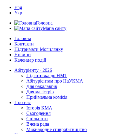
Eng
Укр
Головна
Мапа сайту
Головна
Контакти
Підтримати Могилянку
Новини
Календар подій
Абітурієнту - 2026
Підготовка до НМТ
Абітурієнтам про НаУКМА
Для бакалаврів
Для магістрів
Приймальна комісія
Про нас
Історія КМА
Сьогодення
Спільноти
Вчена рада
Міжнародне співробітництво