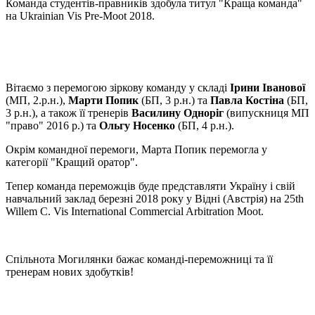
Команда студентів-правників здобула титул "Краща команда"
на Ukrainian Vis Pre-Moot 2018.
Вітаємо з перемогою зіркову команду у складі
Ірини Іванової
(МП, 2.р.н.),
Марти Попик
(БП, 3 р.н.) та
Павла Костіна
(БП,
3 р.н.), а також її тренерів
Василину Одноріг
(випускниця МП
"право" 2016 р.) та
Ольгу Носенко
(БП, 4 р.н.).
Окрім командної перемоги, Марта Попик перемогла у
категорії "Кращий оратор".
Тепер команда переможців буде представляти Україну і свій
навчальний заклад березні 2018 року у Відні (Австрія) на 25th
Willem C. Vis International Commercial Arbitration Moot.
Спільнота Могилянки бажає команді-переможниці та її
тренерам нових здобутків!