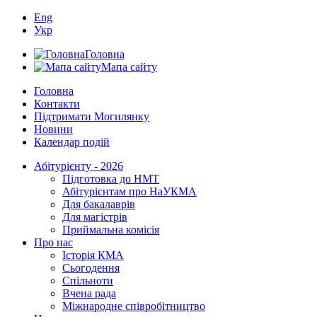
Eng
Укр
Головна
Мапа сайту
Головна
Контакти
Підтримати Могилянку
Новини
Календар подій
Абітурієнту - 2026
Підготовка до НМТ
Абітурієнтам про НаУКМА
Для бакалаврів
Для магістрів
Приймальна комісія
Про нас
Історія КМА
Сьогодення
Спільноти
Вчена рада
Міжнародне співробітництво