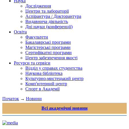
Наука
Дослідження
Центри та лабораторії
Аспірантура / Докторантура
Видавнича діяльність
Дні науки (конференції)
Освіта
Факультети
Бакалаврські програми
Магістерські програми
Сертифікатні програми
Центр забезпечення якості
Ресурси та сервіси
Відділ у справах студентства
Наукова бібліотека
Культурно-мистецький центр
Комп'ютерний центр
Спорт в Академії
Початок
→
Новини
Всі академічні новини