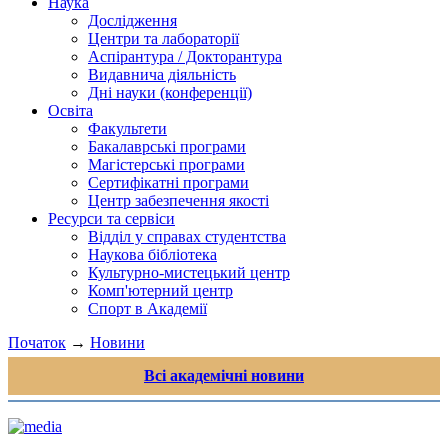
Наука
Дослідження
Центри та лабораторії
Аспірантура / Докторантура
Видавнича діяльність
Дні науки (конференції)
Освіта
Факультети
Бакалаврські програми
Магістерські програми
Сертифікатні програми
Центр забезпечення якості
Ресурси та сервіси
Відділ у справах студентства
Наукова бібліотека
Культурно-мистецький центр
Комп'ютерний центр
Спорт в Академії
Початок
→
Новини
Всі академічні новини