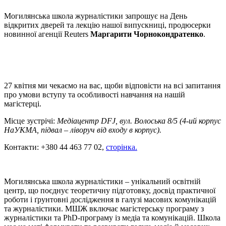
Могилянська школа журналістики запрошує на День
відкритих дверей та лекцію нашої випускниці, продюсерки
новинної агенції Reuters
Маргарити Чорнокондратенко
.
27 квітня ми чекаємо на вас, щоби відповісти на всі запитання
про умови вступу та особливості навчання на нашій
магістерці.
Місце зустрічі:
Медіацентр DFJ, вул. ‪Волоська 8/5 (4-ий корпус
НаУКМА, підвал – ліворуч від входу в корпус).
Контакти: +380 44 463 77 02,
сторінка.
Могилянська школа журналістики – унікальний освітній
центр, що поєднує теоретичну підготовку, досвід практичної
роботи і ґрунтовні дослідження в галузі масових комунікацій
та журналістики. МШЖ включає магістерську програму з
журналістики та PhD-програму із медіа та комунікацій. Школа