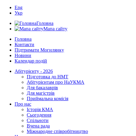
Eng
Укр
Головна
Мапа сайту
Головна
Контакти
Підтримати Могилянку
Новини
Календар подій
Абітурієнту - 2026
Підготовка до НМТ
Абітурієнтам про НаУКМА
Для бакалаврів
Для магістрів
Приймальна комісія
Про нас
Історія КМА
Сьогодення
Спільноти
Вчена рада
Міжнародне співробітництво