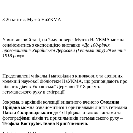
З 26 квітня, Музей НаУКМА
У виставковій залі, на 2-му поверсі Музею НаУКМА можна
ознайомитись з експозицією виставки «
До 100-річчя
проголошення Української Держави (Гетьманату) 29 квітня
1918 року
».
Представлені унікальні матеріали з книжкових та архівних
колекцій наукової бібліотеки НаУКМА, що розповідають про
чільних діячів Української Держави 1918 року та
гетьманського руху в еміграції.
Зокрема, в архівній колекції видатного вченого
Омеляна
Пріцака
можна ознайомитися з оригіналами листів гетьмана
Павла Скоропадського
до О.Пріцака, а також листами та
фотографіями діячів та прихильників гетьманського руху –
Теофіла Коструби, Івана Крип’якевича
.