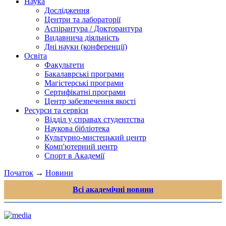
Наука
Дослідження
Центри та лабораторії
Аспірантура / Докторантура
Видавнича діяльність
Дні науки (конференції)
Освіта
Факультети
Бакалаврські програми
Магістерські програми
Сертифікатні програми
Центр забезпечення якості
Ресурси та сервіси
Відділ у справах студентства
Наукова бібліотека
Культурно-мистецький центр
Комп'ютерний центр
Спорт в Академії
Початок
→
Новини
Всі академічні новини