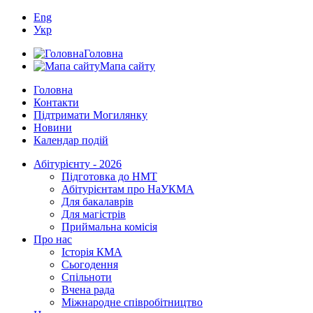
Eng
Укр
Головна
Мапа сайту
Головна
Контакти
Підтримати Могилянку
Новини
Календар подій
Абітурієнту - 2026
Підготовка до НМТ
Абітурієнтам про НаУКМА
Для бакалаврів
Для магістрів
Приймальна комісія
Про нас
Історія КМА
Сьогодення
Спільноти
Вчена рада
Міжнародне співробітництво