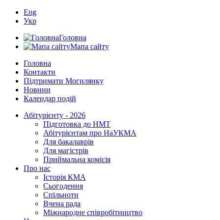
Eng
Укр
Головна
Мапа сайту
Головна
Контакти
Підтримати Могилянку
Новини
Календар подій
Абітурієнту - 2026
Підготовка до НМТ
Абітурієнтам про НаУКМА
Для бакалаврів
Для магістрів
Приймальна комісія
Про нас
Історія КМА
Сьогодення
Спільноти
Вчена рада
Міжнародне співробітництво