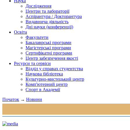
Наука
Дослідження
Центри та лабораторії
Аспірантура / Докторантура
Видавнича діяльність
Дні науки (конференції)
Освіта
Факультети
Бакалаврські програми
Магістерські програми
Сертифікатні програми
Центр забезпечення якості
Ресурси та сервіси
Відділ у справах студентства
Наукова бібліотека
Культурно-мистецький центр
Комп'ютерний центр
Спорт в Академії
Початок
→
Новини