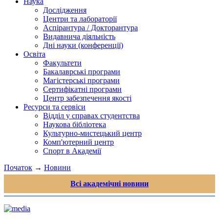
Наука
Дослідження
Центри та лабораторії
Аспірантура / Докторантура
Видавнича діяльність
Дні науки (конференції)
Освіта
Факультети
Бакалаврські програми
Магістерські програми
Сертифікатні програми
Центр забезпечення якості
Ресурси та сервіси
Відділ у справах студентства
Наукова бібліотека
Культурно-мистецький центр
Комп'ютерний центр
Спорт в Академії
Початок
→
Новини
Всі академічні новини