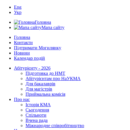
Eng
Укр
Головна
Мапа сайту
Головна
Контакти
Підтримати Могилянку
Новини
Календар подій
Абітурієнту - 2026
Підготовка до НМТ
Абітурієнтам про НаУКМА
Для бакалаврів
Для магістрів
Приймальна комісія
Про нас
Історія КМА
Сьогодення
Спільноти
Вчена рада
Міжнародне співробітництво