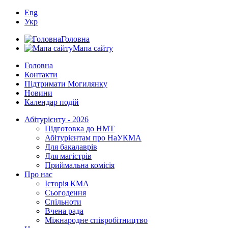
Eng
Укр
Головна
Мапа сайту
Головна
Контакти
Підтримати Могилянку
Новини
Календар подій
Абітурієнту - 2026
Підготовка до НМТ
Абітурієнтам про НаУКМА
Для бакалаврів
Для магістрів
Приймальна комісія
Про нас
Історія КМА
Сьогодення
Спільноти
Вчена рада
Міжнародне співробітництво