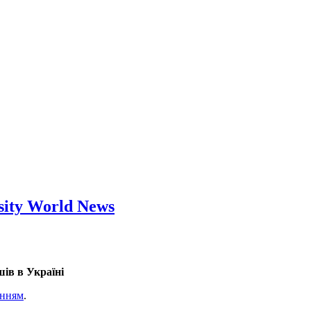
sity World News
ів в Україні
анням
.