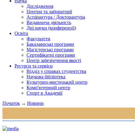
Наука
Дослідження
Центри та лабораторії
Аспірантура / Докторантура
Видавнича діяльність
Дні науки (конференції)
Освіта
Факультети
Бакалаврські програми
Магістерські програми
Сертифікатні програми
Центр забезпечення якості
Ресурси та сервіси
Відділ у справах студентства
Наукова бібліотека
Культурно-мистецький центр
Комп'ютерний центр
Спорт в Академії
Початок
→
Новини