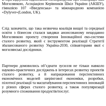
Могилянкою, Асоціацією Керівників Шкіл України (АКШУ),
гімназією 107 «Введенська» та міжнародною компанією
«Dylyver»(London, UK).
Слід зазначити, що така незвична коаліція вищої та середньої
освіти з бізнесом сталася завдяки анонсованому нещодавно
Могилянкою проекту створення Інноваційної еко-системи
сталого розвитку, який є інструментом реалізації Стратегії
збалансованого розвитку Україна-2030, співавторами якої є
могилянські дослідники.
Партнери домовились об’єднати зусилля не тільки навколо
науково-практичних досліджень в інтересах розвитку проектів
сталого розвитку, а й напрацювання перспективних
економічних моделей шерінгової економіки, розробки,
пілотної реалізації та масштабування перспективних інновацій
у різних сферах сталого розвитку, а також популяризації
розумного споживання продуктів/послуг.