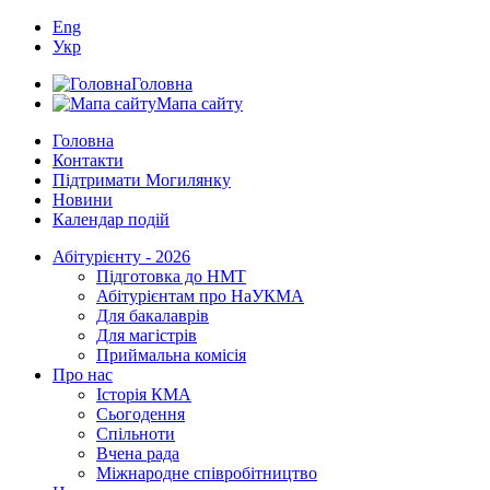
Eng
Укр
Головна
Мапа сайту
Головна
Контакти
Підтримати Могилянку
Новини
Календар подій
Абітурієнту - 2026
Підготовка до НМТ
Абітурієнтам про НаУКМА
Для бакалаврів
Для магістрів
Приймальна комісія
Про нас
Історія КМА
Сьогодення
Спільноти
Вчена рада
Міжнародне співробітництво