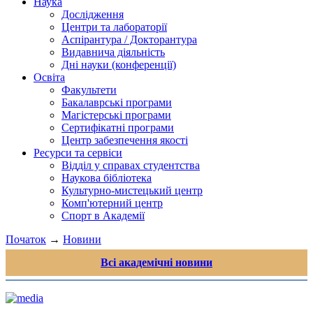
Наука
Дослідження
Центри та лабораторії
Аспірантура / Докторантура
Видавнича діяльність
Дні науки (конференції)
Освіта
Факультети
Бакалаврські програми
Магістерські програми
Сертифікатні програми
Центр забезпечення якості
Ресурси та сервіси
Відділ у справах студентства
Наукова бібліотека
Культурно-мистецький центр
Комп'ютерний центр
Спорт в Академії
Початок
→
Новини
Всі академічні новини