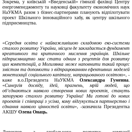
Зокрема, у київській «Введенській» гімназії фахівці Центру
енергоменеджменту та науковці факультету економічних наук
НаУКМА разом з бізнес-партнерами планують відпілотувати
проект Шкільного інноваційного хабу, як центру шкільного
підприємництва.
«
Середня освіта є найважливішою складовою еко-системи
сталого розвитку України, місцем де закладається фундамент
креативного та критичного мислення українців. Шкільне
підприємництво має стати одним з рецептів для розвитку
цих компетенцій, а Могилянка може наповнити такий процес
змістом та допомогти з відпрацюванням ефективних моделей
монетизації соціального капіталу, напрацьованого освіто
ю», -
каже в.о.Президента НаУКМА
Олександра Гуменна
.
«
Синергія досвіду, ідей, прагнень, мрій людей, що
об‘єднаються навколо створення нових проектів, стануть
запорукою сталого розвитку України! Ми готові до нових
проектів і співпраці з усіма, кому відгукується партнерство і
єднання навколо цінностей освіти
», -зазначила Президентка
АКШУ
Олена Онаць.
Директор з глобального розвитку компанії