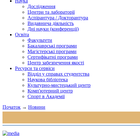
Наука
Дослідження
Центри та лабораторії
Аспірантура / Докторантура
Видавнича діяльність
Дні науки (конференції)
Освіта
Факультети
Бакалаврські програми
Магістерські програми
Сертифікатні програми
Центр забезпечення якості
Ресурси та сервіси
Відділ у справах студентства
Наукова бібліотека
Культурно-мистецький центр
Комп'ютерний центр
Спорт в Академії
Початок
→
Новини