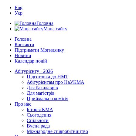
Eng
Укр
Головна
Мапа сайту
Головна
Контакти
Підтримати Могилянку
Новини
Календар подій
Абітурієнту - 2026
Підготовка до НМТ
Абітурієнтам про НаУКМА
Для бакалаврів
Для магістрів
Приймальна комісія
Про нас
Історія КМА
Сьогодення
Спільноти
Вчена рада
Міжнародне співробітництво