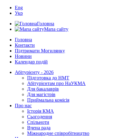
Eng
Укр
Головна
Мапа сайту
Головна
Контакти
Підтримати Могилянку
Новини
Календар подій
Абітурієнту - 2026
Підготовка до НМТ
Абітурієнтам про НаУКМА
Для бакалаврів
Для магістрів
Приймальна комісія
Про нас
Історія КМА
Сьогодення
Спільноти
Вчена рада
Міжнародне співробітництво