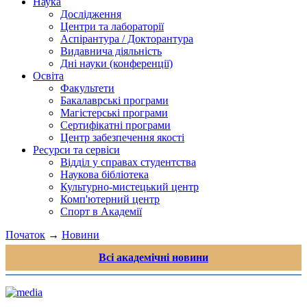
Наука
Дослідження
Центри та лабораторії
Аспірантура / Докторантура
Видавнича діяльність
Дні науки (конференції)
Освіта
Факультети
Бакалаврські програми
Магістерські програми
Сертифікатні програми
Центр забезпечення якості
Ресурси та сервіси
Відділ у справах студентства
Наукова бібліотека
Культурно-мистецький центр
Комп'ютерний центр
Спорт в Академії
Початок
→
Новини
Всі академічні новини