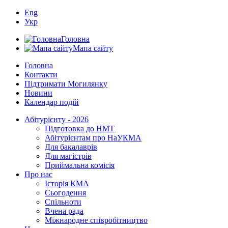
Eng
Укр
Головна
Мапа сайту
Головна
Контакти
Підтримати Могилянку
Новини
Календар подій
Абітурієнту - 2026
Підготовка до НМТ
Абітурієнтам про НаУКМА
Для бакалаврів
Для магістрів
Приймальна комісія
Про нас
Історія КМА
Сьогодення
Спільноти
Вчена рада
Міжнародне співробітництво