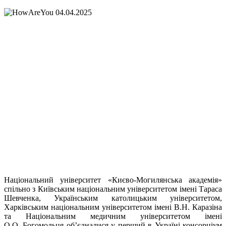
Національний університет «Києво-Могилянська академія»
спільно з Київським національним університетом імені Тараса
Шевченка, Українським католицьким університетом,
Харківським національним університетом імені В.Н. Каразіна
та Національним медичним університетом імені
О.О. Богомольця об’єдналися у перший в Україні консорціум