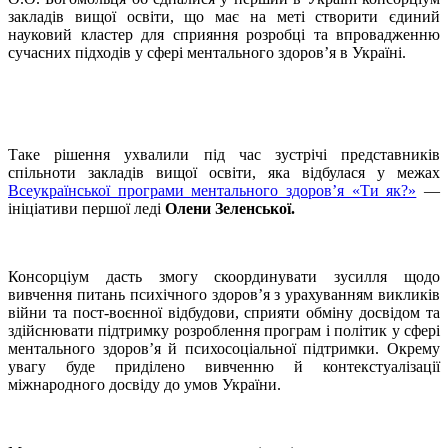
закладів вищої освіти, що має на меті створити єдиний
науковий кластер для сприяння розробці та впровадженню
сучасних підходів у сфері ментального здоров’я в Україні.
Таке рішення ухвалили під час зустрічі представників
спільноти закладів вищої освіти, яка відбулася у межах
Всеукраїнської програми ментального здоров’я «Ти як?»
—
ініціативи першої леді
Олени Зеленської.
Консорціум дасть змогу скоординувати зусилля щодо
вивчення питань психічного здоров’я з урахуванням викликів
війни та пост-воєнної відбудови, сприяти обміну досвідом та
здійснювати підтримку розроблення програм і політик у сфері
ментального здоров’я й психосоціальної підтримки. Окрему
увагу буде приділено вивченню й контекстуалізації
міжнародного досвіду до умов України.