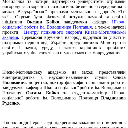
Могилянка та чотири партнерські університети отримали
нагороду за створення психологічно безпечного середовища в
межах Всеукраїнської програми ментального здоров’я «Ти
як?». Окремо були відзначені потужні наукові та освітні
ініціативи
Оксани Бойко
, завідувачки кафедри
Школи
соціальної роботи ім. Володимира Полтавця
, а також наукові
проєкти
Центру психічного здоров'я Києво-Могилянської
академії
. Церемонія вручення нагород відбулася за участі й
підтримки першої леді України, представників Міністерства
освіти і науки, уряду, а також керівників провідних
українських університетів та студентського самоврядування.
Києво-Могилянську академію на заході представляли
віцепрезидентка з науково-навчальних студій
Ольга
Полюхович
, доцентка, доктор філософії з соціальної роботи,
завідувачка кафедри Школи соціальної роботи ім. Володимира
Полтавця
Оксана Бойко
та студентка-магістр Школи
соціальної роботи ім. Володимира Полтавця
Владислава
Руденко
.
Під час події Перша леді підкреслила важливість створення в
закладах вищої освіти середовища, що сприяє ментальному