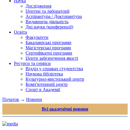
Наука
Дослідження
Центри та лабораторії
Аспірантура / Докторантура
Видавнича діяльність
Дні науки (конференції)
Освіта
Факультети
Бакалаврські програми
Магістерські програми
Сертифікатні програми
Центр забезпечення якості
Ресурси та сервіси
Відділ у справах студентства
Наукова бібліотека
Культурно-мистецький центр
Комп'ютерний центр
Спорт в Академії
Початок
→
Новини
Всі академічні новини