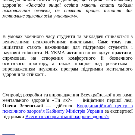
здоров’ю:
«Заклади вищої освіти мають стати хабами
психологічної безпеки, де спільний процес пізнання дає
ментальне зцілення всім учасникам».
В умовах воєнного часу студенти та викладачі стикаються з
величезними психологічними викликами. Саме тому такі
ініціативи стають важливими для підтримки студентів і
наукової спільноти. НаУКМА активно впроваджує практики,
спрямовані на створення комфортного й безпечного
освітнього простору, а також працює над розвитком і
впровадженням наукових програм підтримки ментального
здоров’я та стійкості.
Супровід розробки та впровадження Всеукраїнської програми
ментального здоров’я «Ти як?» — ініціативи першої леді
Олени Зеленської
— здійснює
Координаційний центр з
психічного здоров’я Кабінету Міністрів України
за експертної
підтримки
Всесвітньої організації охорони здоров’я
.