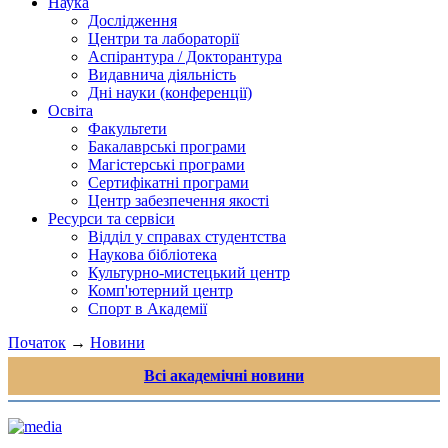
Наука
Дослідження
Центри та лабораторії
Аспірантура / Докторантура
Видавнича діяльність
Дні науки (конференції)
Освіта
Факультети
Бакалаврські програми
Магістерські програми
Сертифікатні програми
Центр забезпечення якості
Ресурси та сервіси
Відділ у справах студентства
Наукова бібліотека
Культурно-мистецький центр
Комп'ютерний центр
Спорт в Академії
Початок
→
Новини
Всі академічні новини