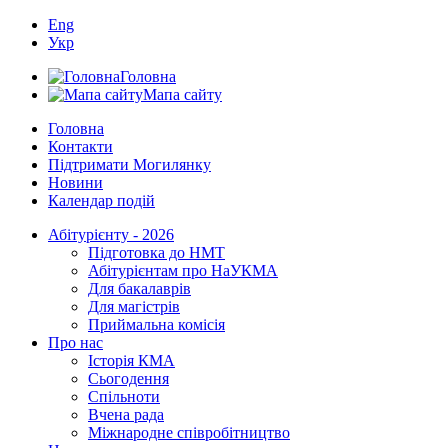
Eng
Укр
Головна
Мапа сайту
Головна
Контакти
Підтримати Могилянку
Новини
Календар подій
Абітурієнту - 2026
Підготовка до НМТ
Абітурієнтам про НаУКМА
Для бакалаврів
Для магістрів
Приймальна комісія
Про нас
Історія КМА
Сьогодення
Спільноти
Вчена рада
Міжнародне співробітництво