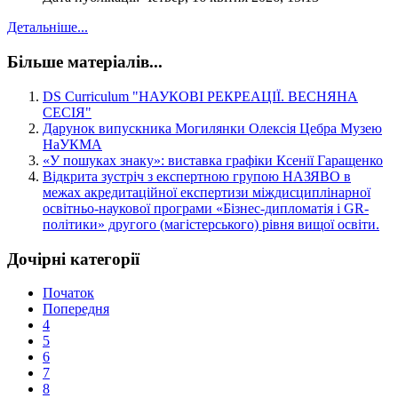
Детальніше...
Більше матеріалів...
DS Curriculum "НАУКОВІ РЕКРЕАЦІЇ. ВЕСНЯНА
СЕСІЯ"
Дарунок випускника Могилянки Олексія Цебра Музею
НаУКМА
«У пошуках знаку»: виставка графіки Ксенії Гаращенко
Відкрита зустріч з експертною групою НАЗЯВО в
межах акредитаційної експертизи міждисциплінарної
освітньо-наукової програми «Бізнес-дипломатія і GR-
політики» другого (магістерського) рівня вищої освіти.
Дочірні категорії
Початок
Попередня
4
5
6
7
8