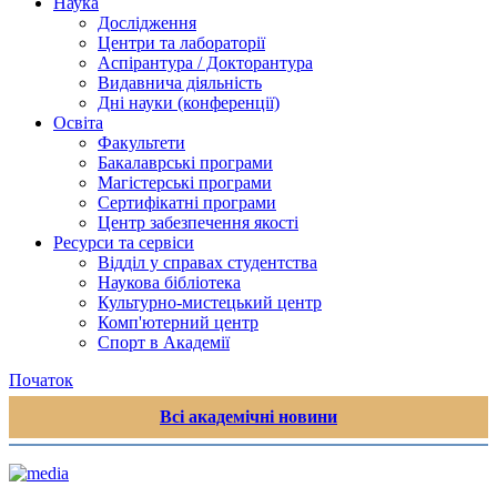
Наука
Дослідження
Центри та лабораторії
Аспірантура / Докторантура
Видавнича діяльність
Дні науки (конференції)
Освіта
Факультети
Бакалаврські програми
Магістерські програми
Сертифікатні програми
Центр забезпечення якості
Ресурси та сервіси
Відділ у справах студентства
Наукова бібліотека
Культурно-мистецький центр
Комп'ютерний центр
Спорт в Академії
Початок
Всі академічні новини