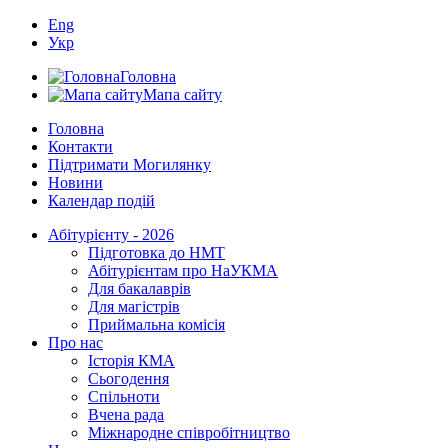
Eng
Укр
Головна
Мапа сайту
Головна
Контакти
Підтримати Могилянку
Новини
Календар подій
Абітурієнту - 2026
Підготовка до НМТ
Абітурієнтам про НаУКМА
Для бакалаврів
Для магістрів
Приймальна комісія
Про нас
Історія КМА
Сьогодення
Спільноти
Вчена рада
Міжнародне співробітництво