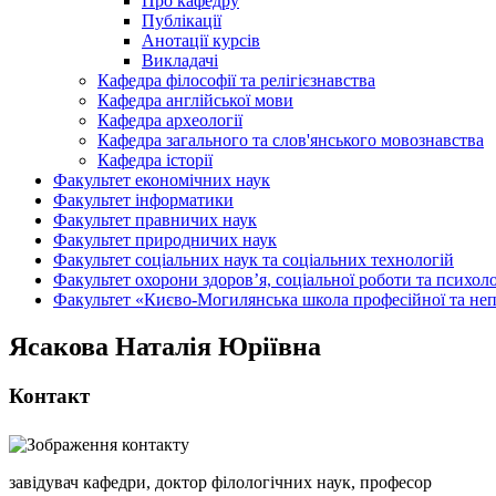
Про кафедру
Публікації
Анотації курсів
Викладачі
Кафедра філософії та релігієзнавства
Кафедра англійської мови
Кафедра археології
Кафедра загального та слов'янського мовознавства
Кафедра історії
Факультет економічних наук
Факультет інформатики
Факультет правничих наук
Факультет природничих наук
Факультет соціальних наук та соціальних технологій
Факультет охорони здоров’я, соціальної роботи та психоло
Факультет «Києво-Могилянська школа професійної та неп
Ясакова Наталія Юріївна
Контакт
завідувач кафедри, доктор філологічних наук, професор