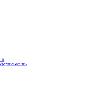
гії
ерервної освіти»