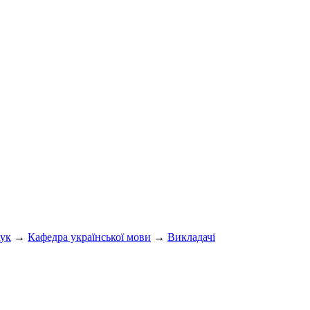
аук
→
Кафедра української мови
→
Викладачі