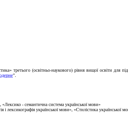
тика» третього (освітньо-наукового) рівня вищої освіти для пі
одерне
”.
Лексико - семантична система української мови»
лексикографія української мови», «Стилістика української мо