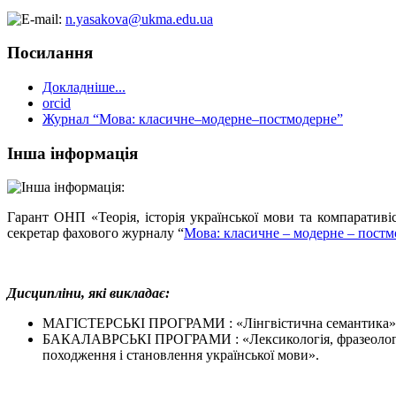
n.yasakova@ukma.edu.ua
Посилання
Докладніше...
orcid
Журнал “Мова: класичне–модерне–постмодерне”
Інша інформація
Гарант ОНП «Теорія, історія української мови та компаративіс
секретар фахового журналу “
Мова: класичне – модерне – постм
Дисципліни, які викладає:
МАГІСТЕРСЬКІ ПРОГРАМИ : «Лінгвістична семантика», «
БАКАЛАВРСЬКІ ПРОГРАМИ : «Лексикологія, фразеологія і 
походження і становлення української мови».