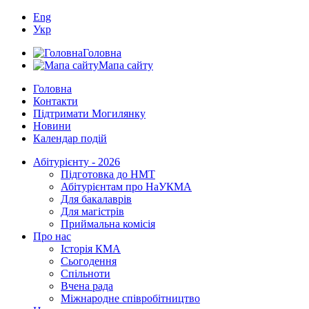
Eng
Укр
Головна
Мапа сайту
Головна
Контакти
Підтримати Могилянку
Новини
Календар подій
Абітурієнту - 2026
Підготовка до НМТ
Абітурієнтам про НаУКМА
Для бакалаврів
Для магістрів
Приймальна комісія
Про нас
Історія КМА
Сьогодення
Спільноти
Вчена рада
Міжнародне співробітництво