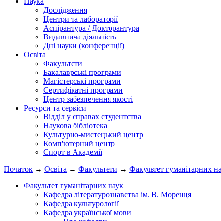
Наука
Дослідження
Центри та лабораторії
Аспірантура / Докторантура
Видавнича діяльність
Дні науки (конференції)
Освіта
Факультети
Бакалаврські програми
Магістерські програми
Сертифікатні програми
Центр забезпечення якості
Ресурси та сервіси
Відділ у справах студентства
Наукова бібліотека
Культурно-мистецький центр
Комп'ютерний центр
Спорт в Академії
Початок
→
Освіта
→
Факультети
→
Факультет гуманітарних н
Факультет гуманітарних наук
Кафедра літературознавства ім. В. Моренця
Кафедра культурології
Кафедра української мови