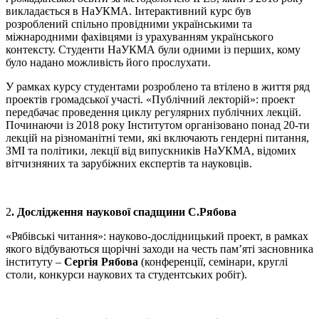
викладається в НаУКМА. Інтерактивний курс був
розроблений спільно провідними українськими та
міжнародними фахівцями із урахуванням українського
контексту. Студенти НаУКМА були одними із перших, кому
було надано можливість його прослухати.
У рамках курсу студентами розроблено та втілено в життя ряд
проектів громадської участі. «Публічний лекторій»: проект
передбачає проведення циклу регулярних публічних лекцій.
Починаючи із 2018 року Інститутом організовано понад 20-ти
лекцій на різноманітні теми, які включають гендерні питання,
ЗМІ та політики, лекції від випускників НаУКМА, відомих
вітчизняних та зарубіжних експертів та науковців.
2
. Дослідження наукової спадщини С.Рябова
«Рябівські читання»: науково-дослідницький проект, в рамках
якого відбуваються щорічні заходи на честь пам’яті засновника
інституту –
Сергія Рябова
(конференції, семінари, круглі
столи, конкурси наукових та студентських робіт).