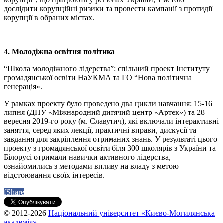
дослідити корупційні ризики та провести кампанії з протидії
корупції в обраних містах.
4
. Молодіжна освітня політика
“Школа молодіжного лідерства”: спільний проект Інституту
громадянської освіти НаУКМА та ГО “Нова політична
генерація».
У рамках проекту було проведено два цикли навчання: 15-16
липня (ДПУ «Міжнародний дитячий центр «Артек») та 28
вересня 2019-го року (м. Славутич), які включали інтерактивні
заняття, серед яких лекції, практичні вправи, дискусії та
завдання для закріплення отриманих знань. У результаті цього
проекту з громадянської освіти біля 300 школярів з України та
Білорусі отримали навички активного лідерства,
ознайомились з методами впливу на владу з метою
відстоювання своїх інтересів.
f
Share
© 2012-2026
Національний університет «Києво-Могилянська
академія»