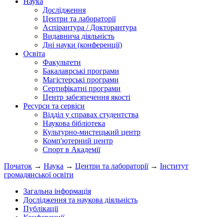
Наука
Дослідження
Центри та лабораторії
Аспірантура / Докторантура
Видавнича діяльність
Дні науки (конференції)
Освіта
Факультети
Бакалаврські програми
Магістерські програми
Сертифікатні програми
Центр забезпечення якості
Ресурси та сервіси
Відділ у справах студентства
Наукова бібліотека
Культурно-мистецький центр
Комп'ютерний центр
Спорт в Академії
Початок
→
Наука
→
Центри та лабораторії
→
Інститут
громадянської освіти
Загальна інформація
Дослідження та наукова діяльність
Публікації