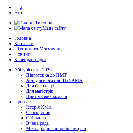
Eng
Укр
Головна
Мапа сайту
Головна
Контакти
Підтримати Могилянку
Новини
Календар подій
Абітурієнту - 2026
Підготовка до НМТ
Абітурієнтам про НаУКМА
Для бакалаврів
Для магістрів
Приймальна комісія
Про нас
Історія КМА
Сьогодення
Спільноти
Вчена рада
Міжнародне співробітництво