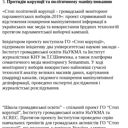
3.
Протидія корупції та політичному маніпулюванню
«Стоп політичній корупції – громадський моніторинг
парламентських виборів-2019»: проект спрямований на
відстеження поширення маніпулятивної інформації в
українських мас медіа та використання брудних технологій
протягом парламентської виборчої кампанії.
Ініціатором проекту виступила ГО «Стоп корупції»,
підтримали ініціативу два університетські наукові заклади -
Інститут громадянської освіти НаУКМА та Інститут
журналістики КНУ ім.Т.Г.Шевченка, а також платформа
семантичного медіа моніторингу Semantrum. У ході
моніторингу виборів використано найновіші сучасні
технології аналізу великих масивів даних, картування
(mapping) каналів, свідомого поширення маніпулятивної
дезінформації, проведено експертні дослідження і
журналістські розслідування.
“Школа громадянської освіти” – спільний проект ГО “Стоп
корупції”, Інституту громадянської освіти НаУКМА та
ACREC. Протягом проекту Інститутом проведено серію
навчальних тренінгів для громадських активістів ГО “Стоп
корупції”, що працюють у регіонах України, з метою