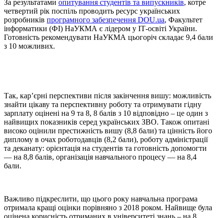
За результатами
опитування студентів та випускників
, котре
четвертий рік поспіль проводить ресурс українських
розробників
програмного забезпечення DOU.ua
, Факультет
інформатики (ФІ) НаУКМА є лідером у ІТ-освіті України.
Готовність рекомендувати НаУКМА цьогоріч складає 9,4 бали
з 10 можливих.
Так, кар’єрні перспективи після закінчення вишу: можливість
знайти цікаву та перспективну роботу та отримувати гідну
зарплату оцінені на 9 та 8, 8 балів з 10 відповідно – це один з
найвищих показників серед українських ЗВО. Також опитані
високо оцінили престижність вишу (8,8 бали) та цінність його
диплому в очах роботодавців (8,2 бали), роботу адміністрації
та деканату: орієнтація на студентів та готовність допомогти
— на 8,8 балів, організація навчального процесу — на 8,4
бали.
Важливо підкреслити, що цього року навчальна програма
отримала кращі оцінки порівняно з 2018 роком. Найвище була
оцінена корисність отриманих в університеті знань – на 8