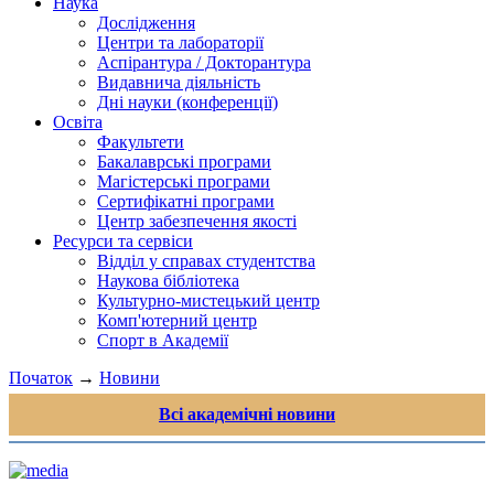
Наука
Дослідження
Центри та лабораторії
Аспірантура / Докторантура
Видавнича діяльність
Дні науки (конференції)
Освіта
Факультети
Бакалаврські програми
Магістерські програми
Сертифікатні програми
Центр забезпечення якості
Ресурси та сервіси
Відділ у справах студентства
Наукова бібліотека
Культурно-мистецький центр
Комп'ютерний центр
Спорт в Академії
Початок
→
Новини
Всі академічні новини