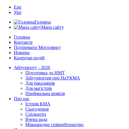
Eng
Укр
Головна
Мапа сайту
Головна
Контакти
Підтримати Могилянку
Новини
Календар подій
Абітурієнту - 2026
Підготовка до НМТ
Абітурієнтам про НаУКМА
Для бакалаврів
Для магістрів
Приймальна комісія
Про нас
Історія КМА
Сьогодення
Спільноти
Вчена рада
Міжнародне співробітництво