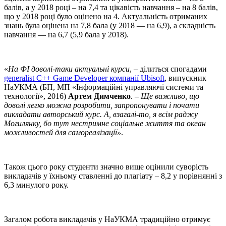
балів, а у 2018 році – на 7,4 та цікавість навчання – на 8 балів,
що у 2018 році було оцінено на 4. Актуальність отриманих
знань була оцінена на 7,8 бала (у 2018 — на 6,9), а складність
навчання — на 6,7 (5,9 бала у 2018).
«
На ФІ доволі-таки актуальні курси
, – ділиться спогадами
generalist C++ Game Developer компанії Ubisoft
, випускник
НаУКМА (БП, МП «Інформаційні управляючі системи та
технології», 2016)
Артем Димченко
. –
Ще важливо, що
доволі легко можна розробити, запропонувати і почати
викладати авторський курс. А, взагалі-то, я всім раджу
Могилянку, бо тут нестримне соціальне життя та океан
можливостей для самореалізації»
.
Також цього року студенти значно вище оцінили суворість
викладачів у їхньому ставленні до плагіату – 8,2 у порівнянні з
6,3 минулого року.
Загалом робота викладачів у НаУКМА традиційно отримує