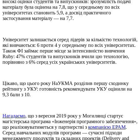
високі оцінки студентів та випускників: зрозумілість подачі
матеріалу була оцінена на 7,8, що у середньому по всіх
університетах становить 5,9, а досвід практичного
застосування матеріалу — на 7,7.
Університет залишається серед лідерів за кількістю технологій,
які вивчаються: 6 проти 4 у середньому по всіх університетах.
Також ФІ займає перше місце за інтенсивністю вивчення
Ruby: 47% студентів та випускників вчили цю технологію,
порівняно з 6% серед усіх українських університетів.
Цікаво, що цього року НаУКМА розділив першу сходинку
рейтингу з УКУ: готовність рекомендувати УКУ оцінили на
9,3 бали з 10.
Нагадаємо
, що з вересня 2019 року у Могилянці стартує
магістерська програма «Інженерія програмного забезпечення»,
що реалізовуватиметься у партнерстві з
компанією ЕРАМ
.
Серед навчальних модулів програми — сучасні підходи
менеджменту продуктів та складних проектів (Delivery and