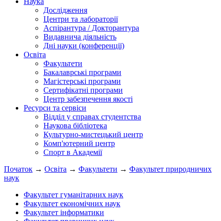
Наука
Дослідження
Центри та лабораторії
Аспірантура / Докторантура
Видавнича діяльність
Дні науки (конференції)
Освіта
Факультети
Бакалаврські програми
Магістерські програми
Сертифікатні програми
Центр забезпечення якості
Ресурси та сервіси
Відділ у справах студентства
Наукова бібліотека
Культурно-мистецький центр
Комп'ютерний центр
Спорт в Академії
Початок
→
Освіта
→
Факультети
→
Факультет природничих
наук
Факультет гуманітарних наук
Факультет економічних наук
Факультет інформатики