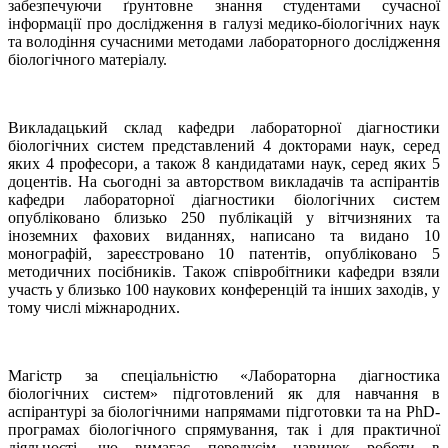
забезпечуючи ґрунтовне знання студентами сучасної
інформації про дослідження в галузі медико-біологічних наук
та володіння сучасними методами лабораторного дослідження
біологічного матеріалу.
Викладацький склад кафедри лабораторної діагностики
біологічних систем представлений 4 докторами наук, серед
яких 4 професори, а також 8 кандидатами наук, серед яких 5
доцентів. На сьогодні за авторством викладачів та аспірантів
кафедри лабораторної діагностики біологічних систем
опубліковано близько 250 публікацій у вітчизняних та
іноземних фахових виданнях,
написано та видано 10
монографій, зареєстровано 10 патентів, опубліковано 5
методичних посібників
. Також співробітники кафедри взяли
участь у близько 100 наукових конференцій та інших заходів, у
тому числі міжнародних.
Магістр за спеціальністю «Лабораторна діагностика
біологічних систем» підготовлений як для навчання в
аспірантурі за біологічними напрямами підготовки та на PhD-
програмах біологічного спрямування, так і для практичної
діяльності, що вимагає передусім навичок роботи в