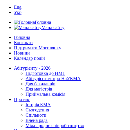
Eng
Укр
Головна
Мапа сайту
Головна
Контакти
Підтримати Могилянку
Новини
Календар подій
Абітурієнту - 2026
Підготовка до НМТ
Абітурієнтам про НаУКМА
Для бакалаврів
Для магістрів
Приймальна комісія
Про нас
Історія КМА
Сьогодення
Спільноти
Вчена рада
Міжнародне співробітництво