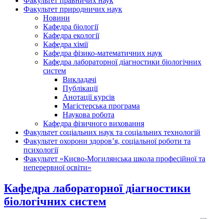
Факультет правничих наук
Факультет природничих наук
Новини
Кафедра біології
Кафедра екології
Кафедра хімії
Кафедра фізико-математичних наук
Кафедра лабораторної діагностики біологічних
систем
Викладачі
Публікації
Анотації курсів
Магістерська програма
Наукова робота
Кафедра фізичного виховання
Факультет соціальних наук та соціальних технологій
Факультет охорони здоров’я, соціальної роботи та
психології
Факультет «Києво-Могилянська школа професійної та
неперервної освіти»
Кафедра лабораторної діагностики
біологічних систем