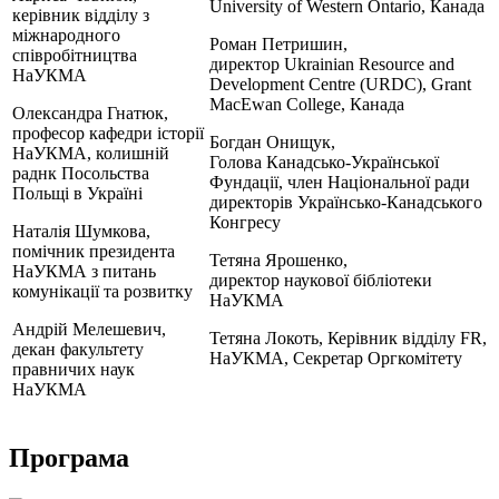
University of Western Ontario, Канада
керівник відділу з
міжнародного
Роман Петришин,
співробітництва
директор Ukrainian Resource and
НаУКМА
Development Centre (URDC), Grant
MacEwan College, Канада
Олександра Гнатюк,
професор кафедри історії
Богдан Онищук,
НаУКМА, колишній
Голова Канадсько-Української
раднк Посольства
Фундації, член Національної ради
Польщі в Україні
директорів Українсько-Канадського
Конгресу
Наталія Шумкова,
помічник президента
Тетяна Ярошенко,
НаУКМА з питань
директор наукової бібліотеки
комунікації та розвитку
НаУКМА
Андрій Мелешевич,
Тетяна Локоть, Керівник відділу FR,
декан факультету
НаУКМА, Секретар Оргкомітету
правничих наук
НаУКМА
Програма