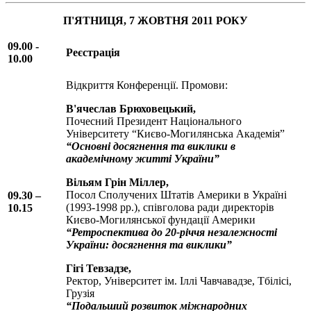
П'ЯТНИЦЯ, 7 ЖОВТНЯ 2011 РОКУ
09.00 -
Реєстрація
10.00
Відкриття Конференції. Промови:
В'ячеслав Брюховецький,
Почесний Президент Національного
Університету “Києво-Могилянська Академія”
“Основні досягнення та виклики в
академічному житті України”
Вільям Грін Міллер,
Посол Сполучених Штатів Америки в Україні
09.30 –
(1993-1998 рр.), співголова ради директорів
10.15
Києво-Могилянської фундації Америки
“Ретроспектива до 20-річчя незалежності
України: досягнення та виклики”
Гігі Тевзадзе,
Ректор, Університет ім. Іллі Чавчавадзе, Тбілісі,
Грузія
“Подальший розвиток міжнародних