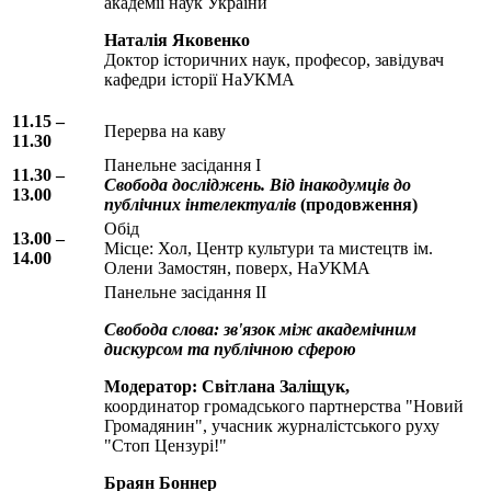
академії наук України
Наталія Яковенко
Доктор історичних наук, професор, завідувач
кафедри історії НаУКМА
11.15 –
Перерва на каву
11.30
Панельне засідання I
11.30 –
Свобода досліджень. Від інакодумців до
13.00
публічних інтелектуалів
(продовження)
Обід
13.00 –
Місце: Хол, Центр культури та мистецтв ім.
14.00
Олени Замостян, поверх, НаУКМА
Панельне засідання II
Свобода слова: зв'язок між академічним
дискурсом та публічною сферою
Модератор: Світлана Заліщук,
координатор громадського партнерства "Новий
Громадянин", учасник журналістського руху
"Стоп Цензурі!"
Браян Боннер