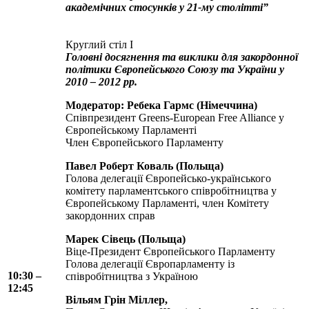
академічних стосунків у 21-му столітті”
Круглий стіл I
Головні досягнення та виклики для закордонної
політики Європейського Союзу та України у
2010 – 2012 рр.
Модератор:
Ребека Гармс (Німеччина)
Співпрезидент Greens-European Free Alliance у
Європейському Парламенті
Член Європейського Парламенту
Павел Роберт Коваль (Польща)
Голова делегації Європейсько-українського
комітету парламентського співробітництва у
Європейському Парламенті, член Комітету
закордонних справ
Марек Сівець (Польща)
Віце-Президент Європейського Парламенту
Голова делегації Європарламенту із
10:30 –
співробітництва з Україною
12:45
Вільям Грін Міллер,