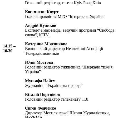
Головний редактор, газета Kyiv Post, Київ
Костянтин Квурт
Голова правління МГО “Інтерньюз-Україна”
Андрій Куликов
Експерт з мас-медіа, ведучий програми “Свобода
слова”, ICTV.
Катерина М'ясникова
14.15 –
Виконавчий директор Неалежної Асоціації
16.30
Телерадіомовників
Юлія Мостова
Головний редактор тижневика “Дзеркало тижня.
Україна”
Мустафа Найєм
Журналіст, “Українська правда”
Віталій Портніков
Головний редактор телеканату TBi
Євген Федченко
Директор Могилянської Школи Журналістики,
НаУКМА