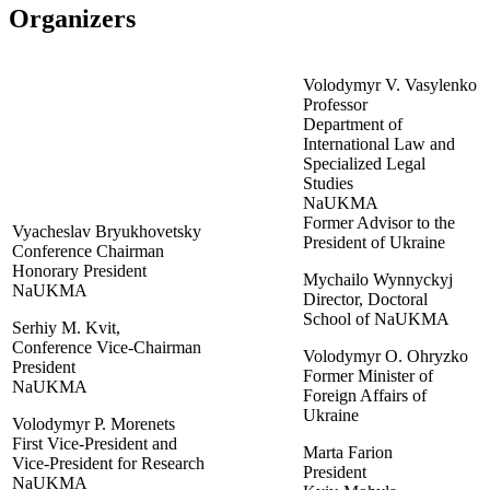
Organizers
Volodymyr V. Vasylenko
Professor
Department of
International Law and
Specialized Legal
Studies
NaUKMA
Former Advisor to the
Vyacheslav Bryukhovetsky
President of Ukraine
Conference Chairman
Honorary President
Mychailo Wynnyckyj
NaUKMA
Director, Doctoral
School of NaUKMA
Serhiy M. Kvit,
Conference Vice-Chairman
Volodymyr O. Ohryzko
President
Former Minister of
NaUKMA
Foreign Affairs of
Ukraine
Volodymyr P. Morenets
First Vice-President and
Marta Farion
Vice-President for Research
President
NaUKMA