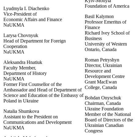
Kyiv-Mohyla
Foundation of America
Lyudmyla I. Diachenko
Vice-President of
Basil Kalymon
Economic Affairs and Finance
Professor Emeritus of
NaUKMA
Finance
Richard Ivey School of
Larysa Chovnyuk
Business
Head of Department for Foreign
University of Western
Cooperation
Ontario, Canada
NaUKMA
Roman Petryshyn
Aleksandra Hnatiuk
Director, Ukrainian
Faculty Member,
Resource and
Department of History
Development Centre
NaUKMA
Grant MacEwan
Former First Counsellor of the
College, Canada
Ambassador and Head of Department of
Science and Education of the Embassy of
Bohdan Onyschuk
Poland in Ukraine
Chairman, Canada
Ukraine Foundation
Natalia Shumkova
Member of the National
Assistant to the President on
Board of Directors of the
Communications and Development
Ukrainian Canadian
NaUKMA
Congress