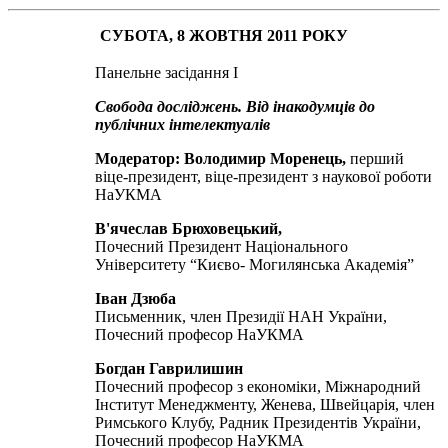
СУБОТА, 8 ЖОВТНЯ 2011 РОКУ
Панельне засідання I
Свобода досліджень. Від інакодумців до
публічних інтелектуалів
Модератор: Володимир Моренець,
перший
віце-президент, віце-президент з наукової роботи
НаУКМА
В'ячеслав Брюховецький,
Почесний Президент Національного
Університету “Києво- Могилянська Академія”
Іван Дзюба
Письменник, член Президії НАН України,
Почесний професор НаУКМА
Богдан Гаврилишин
Почесний професор з економіки, Міжнародний
Інститут Менеджменту, Женева, Швейцарія, член
Римського Клубу, Радник Президентів України,
Почесний професор НаУКМА