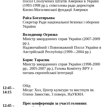
Посол Сполучених Штатів Америки в Україні
(1993-1998 рр.), співголова ради директорів
Києво-Могилянської фундації Америки
Раїса Богатирьова
Секретар Ради національної безпеки і оборони
України
Володимир Огризко
Міністр закордонних справ України (2007-2009
рр.),
Надзвичайний і Повноважний Посол України в
Австрійській Республіці (1999—2004 рр.)
Борис Тарасюк
Міністр закордонних справ України (1998-2000
рр., 2005-2007 рр.), Голова Комітету ВРУ з
питань європейської інтеграції
Обід
12:45 –
Місце: Хол, Центр культури та мистецтв ім.
14:15
Олени Замостян, 3 поверх, НаУКМА
Прес-конференція за участі головних
12:45 –