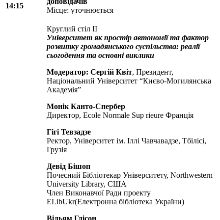
доповідачів
14:15
Місце: уточнюється
Круглий стіл II
Університет як простір автономії та фактор
розвитку громадянського суспільства: реалії
сьогодення та основні виклики
Модератор: Сергій Квіт
, Президент,
Національний Університет “Києво-Могилянська
Академія”
Монік Канто-Спербер
Директор, Ecole Normale Sup rieure Франція
Гігі Тевзадзе
Ректор, Університет ім. Іллі Чавчавадзе, Тбілісі,
Грузія
Девід Бішоп
Почесний Бібліотекар Університету, Northwestern
University Library, США
Член Виконавчої Ради проекту
ELibUkr(Електронна бібліотека України)
Вільям Глісон