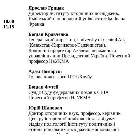
Ярослав Грицак
Директор Інституту історичних досліджень,
Львівський національний університет ім. Івана
10.00 –
Франка
11.15
Богдан Кравченко
Генеральний директор, University of Central Asia
(Казахстан-Киргизстан-Таджикістан),
Колишній проректор Академії державного
управління при Президентові України, Почесний
професор НаУКМА
Адам Поморскі
Голова польського ПЕН-Клубу
Богдан Футей
Суддя Суду федеральних позовів США
Почесний професор НаУКМА
Юрій Шаповал
Доктор історичних наук, професор, керівник
Центру історичної політології та завідувач
відділу політології Інституту політичних і
етнонаціональних досліджень Національної