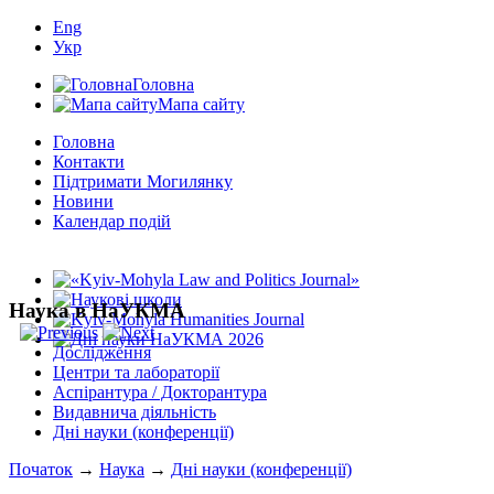
Eng
Укр
Головна
Мапа сайту
Головна
Контакти
Підтримати Могилянку
Новини
Календар подій
Наука в НаУКМА
Дослідження
Центри та лабораторії
Аспірантура / Докторантура
Видавнича діяльність
Дні науки (конференції)
Початок
→
Наука
→
Дні науки (конференції)