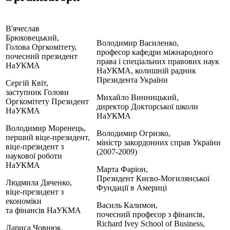
В'ячеслав
Брюховецький,
Володимир Василенко,
Голова Оргкомітету,
професор кафедри міжнародного
почесний президент
права і спеціальних правових наук
НаУКМА
НаУКМА, колишній радник
Президента України
Сергій Квіт,
заступник Голови
Михайло Винницький,
Оргкомітету Президент
директор Докторської школи
НаУКМА
НаУКМА
Володимир Моренець,
Володимир Огризко,
перший віце-президент,
міністр закордонних справ України
віце-президент з
(2007-2009)
наукової роботи
НаУКМА
Марта Фаріон,
Президент Києво-Могилянської
Людмила Дяченко,
Фундації в Америці
віце-президент з
економіки
Василь Калимон,
та фінансів НаУКМА
почесний професор з фінансів,
Richard Ivey School of Business,
Лариса Човнюк,