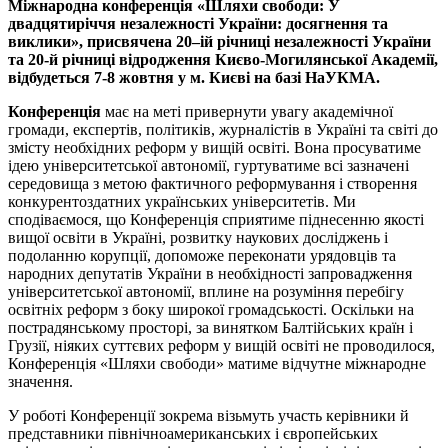
Міжнародна конференція «Шляхи свободи: У
двадцятиріччя незалежності України: досягнення та
виклики», присвячена 20–ій річниці незалежності України
та 20-й річниці відродження Києво-Могилянської Академії,
відбудеться 7-8 жовтня у м. Києві на базі НаУКМА.
Конференція
має на меті привернути увагу академічної
громади, експертів, політиків, журналістів в Україні та світі до
змісту необхідних реформ у вищій освіті. Вона просуватиме
ідею університетської автономії, гуртуватиме всі зазначені
середовища з метою фактичного реформування і створення
конкурентоздатних українських університетів. Ми
сподіваємося, що Конференція сприятиме піднесенню якості
вищої освіти в Україні, розвитку наукових досліджень і
подоланню корупції, допоможе переконати урядовців та
народних депутатів України в необхідності запровадження
університетської автономії, вплине на розуміння перебігу
освітніх реформ з боку широкої громадськості. Оскільки на
пострадянському просторі, за винятком Балтійських країн і
Грузії, ніяких суттєвих реформ у вищій освіті не проводилося,
Конференція «Шляхи свободи» матиме відчутне міжнародне
значення.
У роботі Конференції зокрема візьмуть участь керівники й
представники північноамериканських і європейських