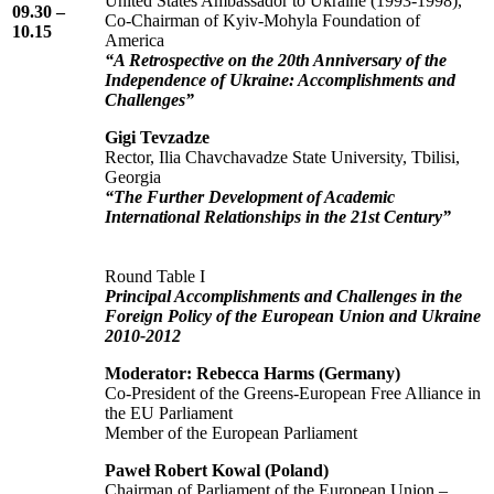
United States Ambassador to Ukraine (1993-1998),
09.30 –
Co-Chairman of Kyiv-Mohyla Foundation of
10.15
America
“A Retrospective on the 20th Anniversary of the
Independence of Ukraine: Accomplishments and
Challenges”
Gigi Tevzadze
Rector, Ilia Chavchavadze State University, Tbilisi,
Georgia
“The Further Development of Academic
International Relationships in the 21st Century”
Round Table I
Principal Accomplishments and Challenges in the
Foreign Policy of the European Union and Ukraine
2010-2012
Moderator: Rebecca Harms (Germany)
Co-President of the Greens-European Free Alliance in
the EU Parliament
Member of the European Parliament
Paweł Robert Kowal (Poland)
Chairman of Parliament of the European Union –