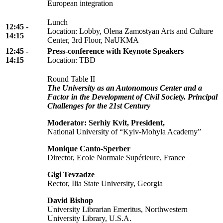
European integration
Lunch
12:45 -
Location: Lobby, Olena Zamostyan Arts and Culture
14:15
Center, 3rd Floor, NaUKMA
12:45 -
Press-conference with Keynote Speakers
14:15
Location: TBD
Round Table II
The University as an Autonomous Center and a
Factor in the Development of Civil Society. Principal
Challenges for the 21st Century
Moderator: Serhiy Kvit, President,
National University of “Kyiv-Mohyla Academy”
Monique Canto-Sperber
Director, Ecole Normale Supérieure, France
Gigi Tevzadze
Rector, Ilia State University, Georgia
David Bishop
University Librarian Emeritus, Northwestern
University Library, U.S.A.