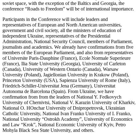
soviet space, with the exception of the Baltics and Georgia, the
conference “Roads to Freedom” will be of international importance.
Participants in the Conference will include leaders and
representatives of European and North American universities,
government and civil society, all the ministers of education of
independent Ukraine, representatives of the Presidential
Administration, National Security Council, members of Parliament,
journalists and academics. We already have confirmations from five
members of the European Parliament, and also from representatives
of Universite Paris-Dauphine (France), Ecole Normale Superieure
(France), Ilia State University (Georgia), University of Carleton
(Canada), University of Western Ontario (Canada), Warsaw
University (Poland), Jagiellonian University in Krakow (Poland),
Princeton University (USA), Sapienza University of Rome (Italy),
Friedrich-Schiller-Universitat Jena (Germany), Universitat
Autonoma de Barcelona (Spain). From Ukraine, we have
confirmation from from the leaders of National Y. Fedkovych
University of Chernivtsi, National V. Karazin University of Kharkiv,
National O. HOnchar University of Dnipropetrovsk, Ukrainian
Catholic University, National Ivan Franko University of I. Franko,
National University “Ostrokh Academy”, University of Economics
and Law “Krok”, National Economic University of Kyiv, Petro
Mohyla Black Sea State University, and others.