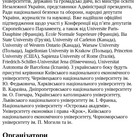
університетів, державні та громадські діячі, всі міністри освіти
Незалежної України, представники Адміністрації президента,
Ради національної безпеки та оборони, народні депутати
України, журналісти та науковці. Вже надійшли офіційні
підтвердження щодо участі у Конференції від п’яти депутатів
Європейського Парламенту, а також від Universite Paris-
Dauphine (Франція), Ecole Normale Superieure (Франція), Ilia
State University (Грузія), University of Carleton (Канада),
University of Western Ontario (Канада), Warsaw University
(Польща), Jagiellonian University in Krakow (Польща), Princeton
University (США), Sapienza University of Rome (Італія),
Friedrich-Schiller-Universitat Jena (Німеччина), Universitat
Autonoma de Barcelona (Іспанія). З українського боку будуть
присутні керівники Київського національного економічного
університету, Чернівецького національного університету ім.
Ю. Федьковича, Харківського національного університету ім.
В. Каразіна, Дніпропетровського національного університету
ім. О. Гончара, Українського католицького університету,
Львівського національного університету ім. І. Франка,
Національного університету «Острозька академія»,
Університету економіки і права «Крок», Київського
національного економічного університету, Чорноморського
університету ім. П. Могили та ін.
Організатори