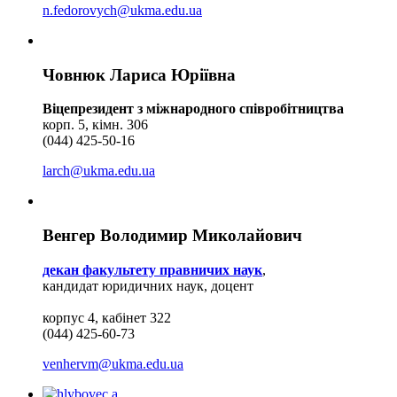
n.fedorovych@ukma.edu.ua
Човнюк Лариса Юріївна
Віцепрезидент з міжнародного співробітництва
корп. 5, кімн. 306
(044) 425-50-16
larch@ukma.edu.ua
Венгер Володимир Миколайович
декан факультету правничих наук
,
кандидат юридичних наук, доцент
корпус 4, кабінет 322
(044) 425-60-73
venhervm@ukma.edu.ua