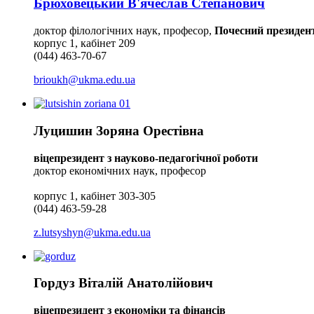
Брюховецький В'ячеслав Степанович
доктор філологічних наук, професор,
Почесний президен
корпус 1, кабінет 209
(044) 463-70-67
brioukh@ukma.edu.ua
Луцишин Зоряна Орестівна
віцепрезидент з науково-педагогічної роботи
доктор економічних наук, професор
корпус 1, кабінет 303-305
(044) 463-59-28
z.lutsyshyn@ukma.edu.ua
Гордуз Віталій Анатолійович
віцепрезидент з економіки та фінансів