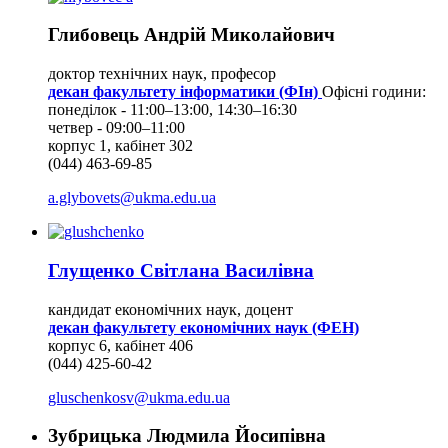
Глибовець Андрій Миколайович
доктор технічних наук, професор
декан факультету інформатики (ФІн)
Офісні години:
понеділок - 11:00–13:00, 14:30–16:30
четвер - 09:00–11:00
корпус 1, кабінет 302
(044) 463-69-85
a.glybovets@ukma.edu.ua
Глущенко Світлана Василівна
кандидат економічних наук, доцент
декан факультету економічних наук (ФЕН)
корпус 6, кабінет 406
(044) 425-60-42
gluschenkosv@ukma.edu.ua
Зубрицька Людмила Йосипівна