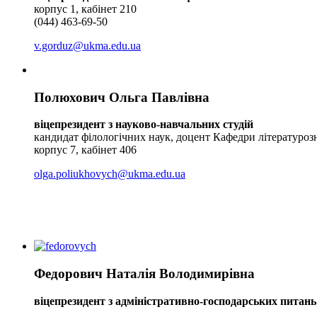
корпус 1, кабінет 210
(044) 463-69-50
v.gorduz@ukma.edu.ua
Полюхович Ольга Павлівна
віцепрезидент з науково-навчальних студій
кандидат філологічних наук, доцент Кафедри літературоз
корпус 7, кабінет 406
olga.poliukhovych@ukma.edu.ua
Федорович Наталія Володимирівна
віцепрезидент
з адміністративно-господарських питань