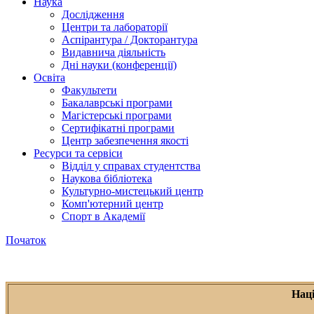
Наука
Дослідження
Центри та лабораторії
Аспірантура / Докторантура
Видавнича діяльність
Дні науки (конференції)
Освіта
Факультети
Бакалаврські програми
Магістерські програми
Сертифікатні програми
Центр забезпечення якості
Ресурси та сервіси
Відділ у справах студентства
Наукова бібліотека
Культурно-мистецький центр
Комп'ютерний центр
Спорт в Академії
Початок
Нац