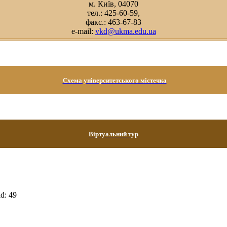
м. Київ, 04070
тел.: 425-60-59,
факс.: 463-67-83
e-mail:
vkd@ukma.edu.ua
Схема університетського містечка
Віртуальний тур
d: 49