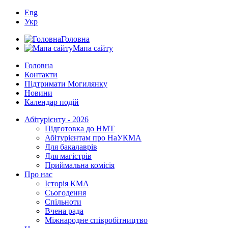
Eng
Укр
Головна
Мапа сайту
Головна
Контакти
Підтримати Могилянку
Новини
Календар подій
Абітурієнту - 2026
Підготовка до НМТ
Абітурієнтам про НаУКМА
Для бакалаврів
Для магістрів
Приймальна комісія
Про нас
Історія КМА
Сьогодення
Спільноти
Вчена рада
Міжнародне співробітництво