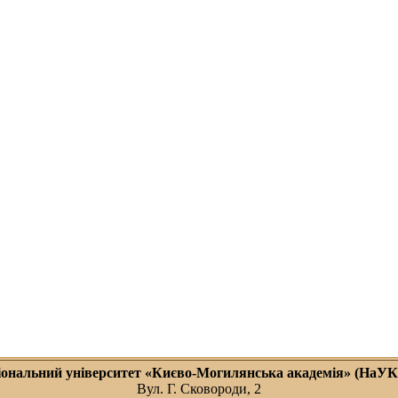
іональний університет «Києво-Могилянська академія» (НаУ
Вул. Г. Сковороди, 2