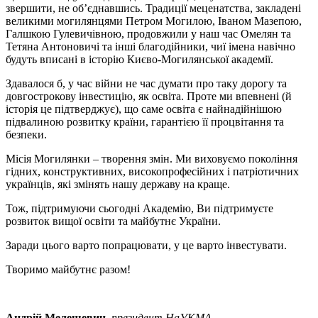
звершити, не об’єднавшись. Традиції меценатства, закладені
великими могилянцями Петром Могилою, Іваном Мазепою,
Галшкою Гулевичівною, продовжили у наш час Омелян та
Тетяна Антоновичі та інші благодійники, чиї імена навічно
будуть вписані в історію Києво-Могилянської академії.
Здавалося б, у час війни не час думати про таку дорогу та
довгострокову інвестицію, як освіта. Проте ми впевнені (й
історія це підтверджує), що саме освіта є найнадійнішою
підвалиною розвитку країни, гарантією її процвітання та
безпеки.
Місія Могилянки – творення змін. Ми виховуємо покоління
гідних, конструктивних, високопрофесійних і патріотичних
українців, які змінять нашу державу на краще.
Тож, підтримуючи сьогодні Академію, Ви підтримуєте
розвиток вищої освіти та майбутнє України.
Заради цього варто попрацювати, у це варто інвестувати.
Творимо майбутнє разом!
Андрій Мелешевич
,
президент НаУКМА