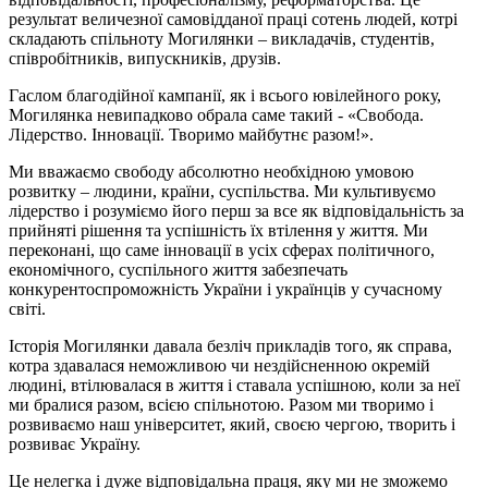
результат величезної самовідданої праці сотень людей, котрі
складають спільноту Могилянки – викладачів, студентів,
співробітників, випускників, друзів.
Гаслом благодійної кампанії, як і всього ювілейного року,
Могилянка невипадково обрала саме такий - «Свобода.
Лідерство. Інновації. Творимо майбутнє разом!».
Ми вважаємо свободу абсолютно необхідною умовою
розвитку – людини, країни, суспільства. Ми культивуємо
лідерство і розуміємо його перш за все як відповідальність за
прийняті рішення та успішність їх втілення у життя. Ми
переконані, що саме інновації в усіх сферах політичного,
економічного, суспільного життя забезпечать
конкурентоспроможність України і українців у сучасному
світі.
Історія Могилянки давала безліч прикладів того, як справа,
котра здавалася неможливою чи нездійсненною окремій
людині, втілювалася в життя і ставала успішною, коли за неї
ми бралися разом, всією спільнотою. Разом ми творимо і
розвиваємо наш університет, який, своєю чергою, творить і
розвиває Україну.
Це нелегка і дуже відповідальна праця, яку ми не зможемо