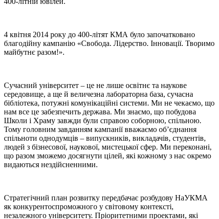
400-літній ювілей.
4 квітня 2014 року до 400-літят КМА було започатковано
благодійну кампанію «Свобода. Лідерство. Інновації. Творимо
майбутнє разом!».
Сучасний університет – це не лише освітнє та наукове
середовище, а ще й величезна лабораторна база, сучасна
бібліотека, потужні комунікаційні системи. Ми не чекаємо, що
нам все це забезпечить держава. Ми знаємо, що побудова
Школи і Храму завжди були справою соборною, спільною.
Тому головним завданням кампанії вважаємо об’єднання
спільноти однодумців – випускників, викладачів, студентів,
людей з бізнесової, наукової, мистецької сфер. Ми переконані,
що разом зможемо досягнути цілей, які кожному з нас окремо
видаються нездійсненними.
Стратегічний план розвитку передбачає розбудову НаУКМА
як конкурентоспроможного у світовому контексті,
незалежного університету. Пріоритетними проектами, які