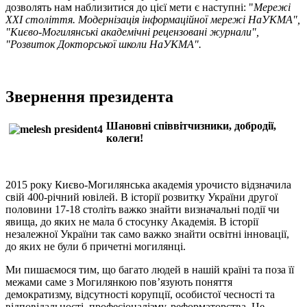
дозволять нам наблизитися до цієї мети є наступні: "
Мережі
ХХІ століття. Модернізація інформаційної мережі НаУКМА",
"
Києво-Могилянські академічні рецензовані журнали",
"Розвиток
Докторської школи НаУКМА".
Звернення президента
Шановні співвітчизники, добродії,
колеги!
2015 року Києво-Могилянська академія урочисто відзначила
свій 400-річний ювілей. В історії розвитку України другої
половини 17-18 століть важко знайти визначальні події чи
явища, до яких не мала б стосунку Академія. В історії
незалежної України так само важко знайти освітні інновації,
до яких не були б причетні могилянці.
Ми пишаємося тим, що багато людей в нашій країні та поза її
межами саме з Могилянкою пов’язують поняття
демократизму, відсутності корупції, особистої чесності та
відповідальності, професіоналізму, реформаторства. Це