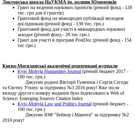
Докторська школа НаУКМА ім. родини Юхименків
Грант на ведення наукових проектів (річний фонд - 128
тис. грн для 4 грантів)
Грантовий фонд на міжнародні публікації молодим
дослідникам (річний фонд - 138 тис. грн.)
Грантовий фонд для участі в міжнародних наукових
заходах (річний фонд - 28 тис грн.)
Грант для участі в програмі PostDoc (річний фонд - 154
тис грн.)
Києво-Могилянські академічні рецензовані журнали
Kyiv Mohyla Humanities Journal
(річний бюджет 2017 -
100 тис. грн.)
Дякуємо родині Вікторії Гуменюк і Сергія Сегеди
та Євгену Уткіну за підтримку №3 2016 року! Вже після
виходу другого номеру видання було індексовано в Web of
Science: Emerging Sources Citation Index
Kyiv-Mohyla Law and Politics Journal
(річний бюджет -
100 тис. грн.)
Дякуємо ЮФ "Бейкер і Макензі" за підтримку №2
2016 року!