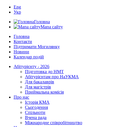
Eng
Укр
Головна
Мапа сайту
Головна
Контакти
Підтримати Могилянку
Новини
Календар подій
Абітурієнту - 2026
Підготовка до НМТ
Абітурієнтам про НаУКМА
Для бакалаврів
Для магістрів
Приймальна комісія
Про нас
Історія КМА
Сьогодення
Спільноти
Вчена рада
Міжнародне співробітництво