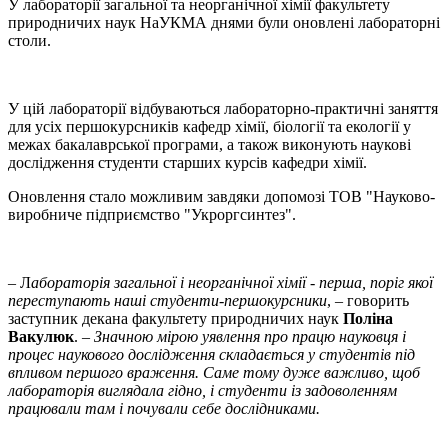
У лабораторії загальної та неорганічної хімії факультету
природничих наук НаУКМА днями були оновлені лабораторні
столи.
У цій лабораторії відбуваються лабораторно-практичні заняття
для усіх першокурсників кафедр хімії, біології та екології у
межах бакалаврської програми, а також виконують наукові
дослідження студенти старших курсів кафедри хімії.
Оновлення стало можливим завдяки допомозі ТОВ "Науково-
виробниче підприємство "Укроргсинтез".
– Л
абораторія загальної і неорганічної хімії - перша, поріг якої
переступають наші студенти-першокурсники
, – говорить
заступник декана факультету природничих наук
Поліна
Вакулюк
. –
Значною мірою уявлення про працю науковця і
процес наукового дослідження складається у студентів під
впливом першого враження. Саме тому дуже важливо, щоб
лабораторія виглядала гідно, і студенти із задоволенням
працювали там і почували себе дослідниками.