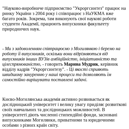
"Науково-виробниче підприємство "Укроргсинтез" працює на
ринку України з 2004 року і співпрацює з НаУКМА вже
багато років. Зокрема, там виконують свої наукові роботи
студенти Академії, працюють випускники факультету
природничих наук.
-
Ми з задоволенням співпрацюємо з Могилянкою і беремо на
роботу її випускників, оскільки вони відрізняються від
випускників інших ВУЗів амбіційністю, ініціативністю та
цілеспрямованістю
, - говорить
Марина Мудрик
, керівник
відділу кадрів "Укроргсинтезу". - Ц
і якості сприяють
швидшому зануренню у наші процеси та дозволяють їм
самостійно вирішувати поставлені задачі
.
Києво-Могилянська академія активно розвивається як
дослідницький університет і велику увагу приділяє розвиткові
своїх навчальних та дослідницьких можливостей. В
університеті діють численні стипендійні фонди, засновані
випускниками Могилянки, приватними та юридичними
особами з різних країн світу.