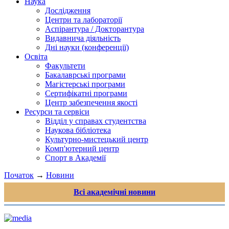
Наука
Дослідження
Центри та лабораторії
Аспірантура / Докторантура
Видавнича діяльність
Дні науки (конференції)
Освіта
Факультети
Бакалаврські програми
Магістерські програми
Сертифікатні програми
Центр забезпечення якості
Ресурси та сервіси
Відділ у справах студентства
Наукова бібліотека
Культурно-мистецький центр
Комп'ютерний центр
Спорт в Академії
Початок
→
Новини
Всі академічні новини