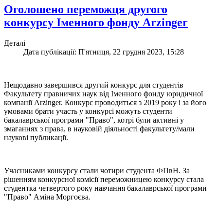
Оголошено переможця другого
конкурсу Іменного фонду Arzinger
Деталі
Дата публікації: П'ятниця, 22 грудня 2023, 15:28
Нещодавно завершився другий конкурс для студентів
Факультету правничих наук від Іменного фонду юридичної
компанії Arzinger. Конкурс проводиться з 2019 року і за його
умовами брати участь у конкурсі можуть студенти
бакалаврської програми "Право", котрі були активні у
змаганнях з права, в науковій діяльності факультету/мали
наукові публикації.
Учасниками конкурсу стали чотири студента ФПвН. За
рішенням конкурсної комісії переможницею конкурсу стала
студентка четвертого року навчання бакалаврської програми
"Право" Аміна Моргоєва.