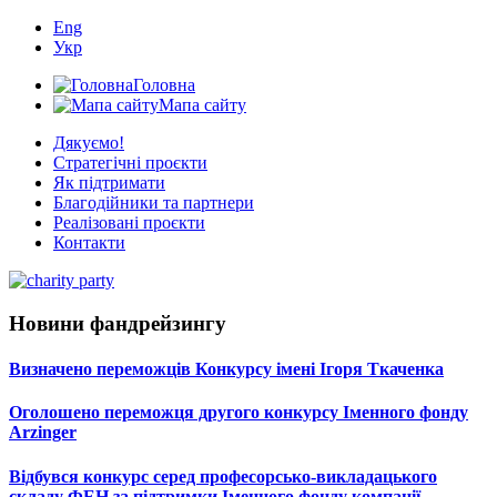
Eng
Укр
Головна
Мапа сайту
Дякуємо!
Стратегічні проєкти
Як підтримати
Благодійники та партнери
Реалізовані проєкти
Контакти
Новини фандрейзингу
Визначено переможців Конкурсу імені Ігоря Ткаченка
Оголошено переможця другого конкурсу Іменного фонду
Arzinger
Відбувся конкурс серед професорсько-викладацького
складу ФЕН за підтримки Іменного фонду компанії