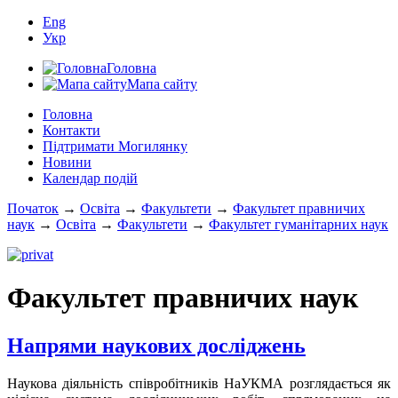
Eng
Укр
Головна
Мапа сайту
Головна
Контакти
Підтримати Могилянку
Новини
Календар подій
Початок
→
Освіта
→
Факультети
→
Факультет правничих
наук
→
Освіта
→
Факультети
→
Факультет гуманітарних наук
Факультет правничих наук
Напрями наукових досліджень
Наукова діяльність співробітників НаУКМА розглядається як