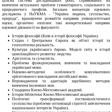
цілісна система дослідницьких робіт, спрямованих на
вивчення актуальних проблем гуманітарного, соціального та
природничого профілів. Загальна концепція наукових
досліджень у НаУКМА - "Україна: людина, суспільство,
природа", враховуючи розмаїття напрямів університетської
науки, органічно охоплює такі конкретизовані напрями
наукової діяльності на факультеті:
Історія філософії (Київ в історії фiлософії України).
Східна і Центральна Європа як об'єкт історії та
геополітична реальність.
Культура українського бароко. Моделі світу в історії
цивілізаційного розвитку людства.
Арістотель та сучасність.
Проблема функціонування, вивчення та викладання
української мови.
Науково-методичні особливості комунікативно
орієнтованого викладання англійської мови.
Впровадження та адаптація зарубіжних методик
вивчення іноземних мов.
Спадщина Києво-Могилянської академії.
Історія бібліотеки Києво-Могилянської академії.
Політичні трансформації посткомуністичного
суспільства (проблеми оптимізації cтратегії забезпечення
національних інтересів України).