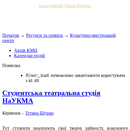
цикл лекцій Діани Клочко
Початок
→
Ресурси та сервіси
→
Культурно-мистецький
центр
Архів КМЦ
Календар подій
Помилка
JUser::_load: неможливо завантажити користувача
з id: 49
Студентська театральна студія
НаУКМА
Керівник –
Тетяна Шуран
Тут студенти реалізують свої творчі здібності, власноруч