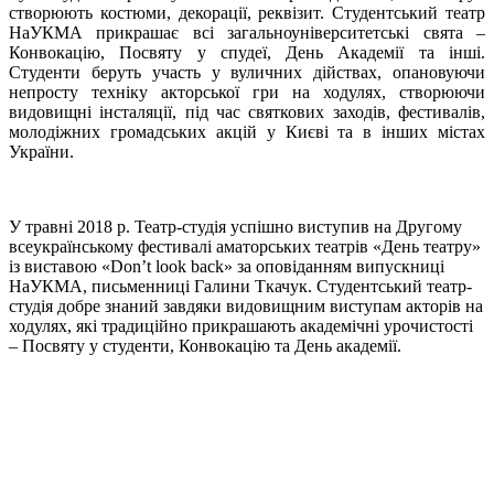
створюють костюми, декорації, реквізит. Студентський театр
НаУКМА прикрашає всі загальноуніверситетські свята –
Конвокацію, Посвяту у спудеї, День Академії та інші.
Студенти беруть участь у вуличних дійствах, опановуючи
непросту техніку акторської гри на ходулях, створюючи
видовищні інсталяції, під час святкових заходів, фестивалів,
молодіжних громадських акцій у Києві та в інших містах
України.
У травні 2018 р. Театр-студія успішно виступив на Другому
всеукраїнському фестивалі аматорських театрів «День театру»
із виставою «Don’t loоk back» за оповіданням випускниці
НаУКМА, письменниці Галини Ткачук. Студентський театр-
студія добре знаний завдяки видовищним виступам акторів на
ходулях, які традиційно прикрашають академічні урочистості
– Посвяту у студенти, Конвокацію та День академії.