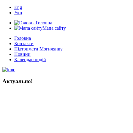
Eng
Укр
Головна
Мапа сайту
Головна
Контакти
Підтримати Могилянку
Новини
Календар подій
Актуально!
Мистецтво книги в Україні:
тисяча років історії