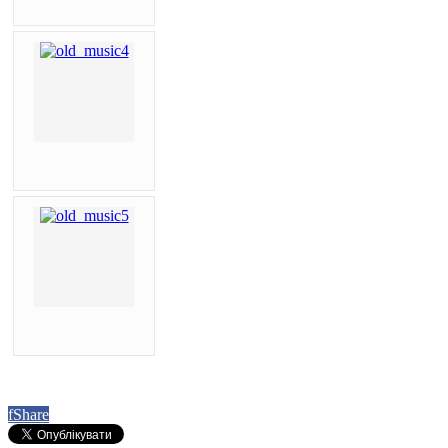
f
Share