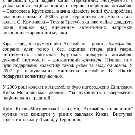
в ансамблі були задіяні копіїї старовинних інструментів з
унікальної колекції засновника і першого керівника ансамблю
– Святослава Крутикова, значна кількість копій була зроблена
власноруч ним. У 2000-у році керівником ансамблю стала
колега С. Крутикова – Тетяна Трегуб, яка вже майже двадцять
років працює над вивченням автентичних напрямків
виконання старовинної музики.
Зараз серед інструментарію Ансамблю – родина
блокфлейт
:
сопрано, альт, тенор і бас, скрипка, гітара, різні ударні
інструменти. Святослав Крутиков подарував ансамблю
духовий інструмент – дискантовий
крумхорн
. Пізніше ним
було подаровано колективу також
ребек
та
віолу да гамба
. У
2007 р. шанувальник мистецтва ансамблю В. Нікітін
подарував колективу
лютню.
У 2003 році колектив Ансамблю було нагороджено Дипломом
Києво-Могилянської академії “за духовність і збереження
національних традицій”.
Крім Києво-Могилянської академії, Ансамбль старовинної
музики має концерти у різних закладах Києва. Виступав
колектив також у Львові, у Тернополі.