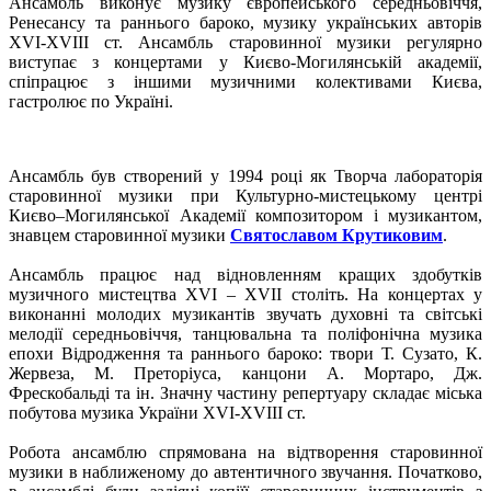
Ансамбль виконує музику європейського середньовіччя,
Ренесансу та раннього бароко, музику українських авторів
XVI-XVIII ст. Ансамбль старовинної музики регулярно
виступає з концертами у Києво-Могилянській академії,
спіпрацює з іншими музичними колективами Києва,
гастролює по Україні.
Ансамбль був створений у 1994 році як Творча лабораторія
старовинної музики при Культурно-мистецькому центрі
Києво–Могилянської Академії композитором і музикантом,
знавцем старовинної музики
Святославом Крутиковим
.
Ансамбль працює над відновленням кращих здобутків
музичного мистецтва XVІ – XVII століть. На концертах у
виконанні молодих музикантів звучать духовні та світські
мелодії середньовіччя, танцювальна та поліфонічна музика
епохи Відродження та раннього бароко: твори Т. Сузато, К.
Жервеза, М. Преторіуса, канцони А. Мортаро, Дж.
Фрескобальді та ін. Значну частину репертуару складає міська
побутова музика України XVI-XVIII ст.
Робота ансамблю спрямована на відтворення старовинної
музики в наближеному до автентичного звучання. Початково,