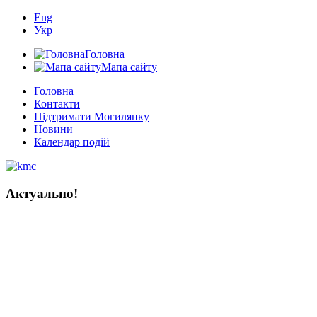
Eng
Укр
Головна
Мапа сайту
Головна
Контакти
Підтримати Могилянку
Новини
Календар подій
Актуально!
Мистецтво книги в Україні:
тисяча років історії