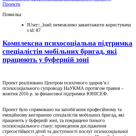
Проекти
Помилка
JUser::_load: неможливо завантажити користувача
з id: 87
Комплексна психосоціальна підтримка
спеціалістів мобільних бригад, які
працюють у буферній зоні
Проект реалізовано Центром психічного здоров’я і
психосоціального супроводу НаУКМА протягом травня –
жовтня 2016 р. за фінансової підтримки ЮНІСЕФ.
Проект було спрямовано на запобігання професійному та
емоційному вигоранню спеціалістів мобільних бригад, які
працюють у буферній зоні, та покращено їхнього
психосоціального стану; проведення дослідження
стресостійкості дітей та доступності послуг психосоціальної