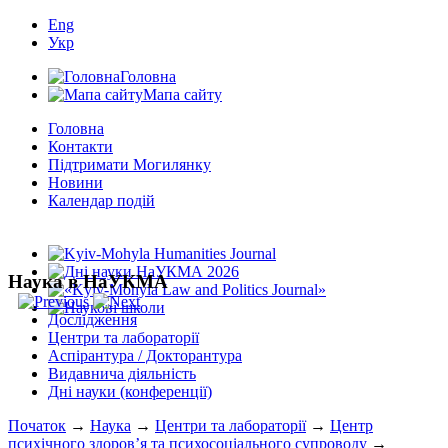
Eng
Укр
Головна
Мапа сайту
Головна
Контакти
Підтримати Могилянку
Новини
Календар подій
Наука в НаУКМА
Дослідження
Центри та лабораторії
Аспірантура / Докторантура
Видавнича діяльність
Дні науки (конференції)
Початок
→
Наука
→
Центри та лабораторії
→
Центр
психічного здоров’я та психосоціального супроводу
→