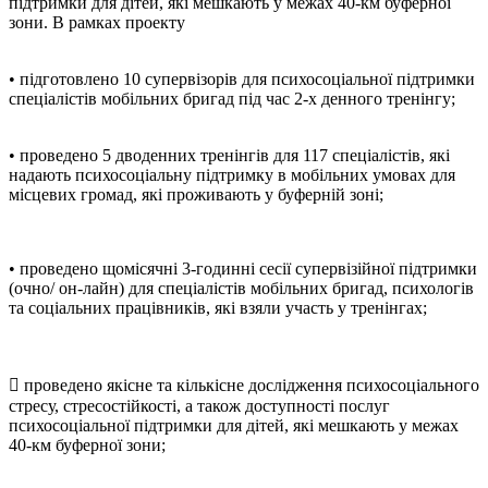
підтримки для дітей, які мешкають у межах 40-км буферної
зони. В рамках проекту
• підготовлено 10 супервізорів для психосоціальної підтримки
спеціалістів мобільних бригад під час 2-х денного тренінгу;
• проведено 5 дводенних тренінгів для 117 спеціалістів, які
надають психосоціальну підтримку в мобільних умовах для
місцевих громад, які проживають у буферній зоні;
• проведено щомісячні 3-годинні сесії супервізійної підтримки
(очно/ он-лайн) для спеціалістів мобільних бригад, психологів
та соціальних працівників, які взяли участь у тренінгах;
 проведено якісне та кількісне дослідження психосоціального
стресу, стресостійкості, а також доступності послуг
психосоціальної підтримки для дітей, які мешкають у межах
40-км буферної зони;