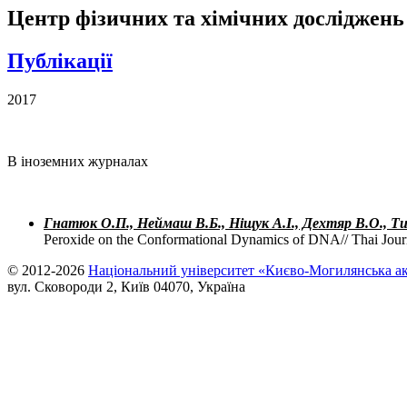
Центр фізичних та хімічних досліджень
Публікації
2017
В іноземних журналах
Гнатюк О.П., Неймаш В.Б., Ніщук А.І., Дехтяр В.О., Ти
Peroxide on the Conformational Dynamics of DNA// Thai Jou
© 2012-2026
Національний університет «Києво-Могилянська ак
вул. Сковороди 2, Київ 04070, Україна