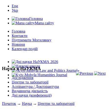
Eng
Укр
Головна
Мапа сайту
Головна
Контакти
Підтримати Могилянку
Новини
Календар подій
Наука в НаУКМА
Дослідження
Центри та лабораторії
Аспірантура / Докторантура
Видавнича діяльність
Дні науки (конференції)
Початок
→
Наука
→
Центри та лабораторії