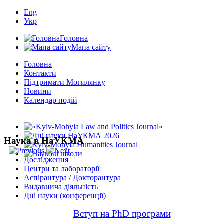
Eng
Укр
Головна
Мапа сайту
Головна
Контакти
Підтримати Могилянку
Новини
Календар подій
Наука в НаУКМА
Дослідження
Центри та лабораторії
Аспірантура / Докторантура
Видавнича діяльність
Дні науки (конференції)
Вступ на PhD програми