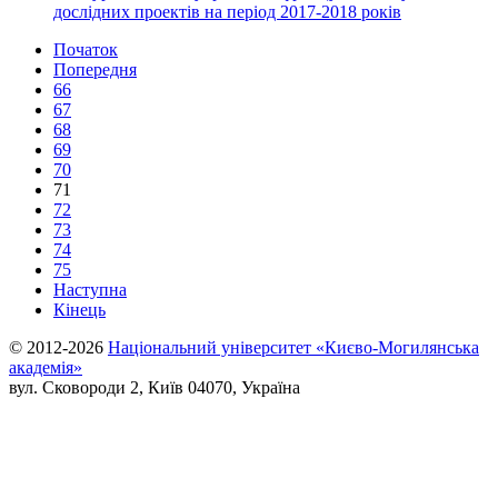
дослідних проектів на період 2017-2018 років
Початок
Попередня
66
67
68
69
70
71
72
73
74
75
Наступна
Кінець
© 2012-2026
Національний університет «Києво-Могилянська
академія»
вул. Сковороди 2, Київ 04070, Україна