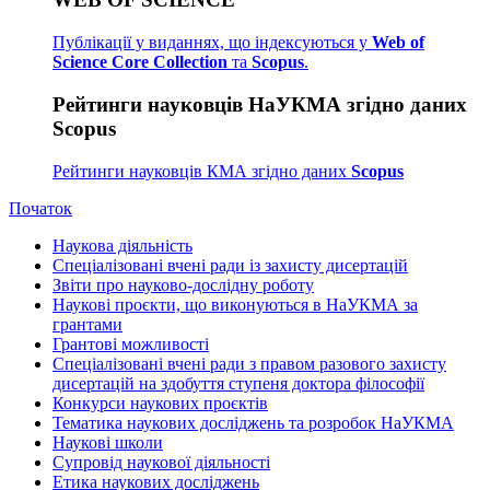
Публікації у виданнях, що індексуються у
Web of
Science Core Collection
та
Scopus
.
Рейтинги науковців НаУКМА згідно даних
Scopus
Рейтинги науковців КМА згідно даних
Scopus
Початок
Наукова діяльність
Спеціалізовані вчені ради із захисту дисертацій
Звіти про науково-дослідну роботу
Наукові проєкти, що виконуються в НаУКМА за
грантами
Грантові можливості
Спеціалізовані вчені ради з правом разового захисту
дисертацій на здобуття ступеня доктора філософії
Конкурси наукових проєктів
Тематика наукових досліджень та розробок НаУКМА
Наукові школи
Супровід наукової діяльності
Етика наукових досліджень