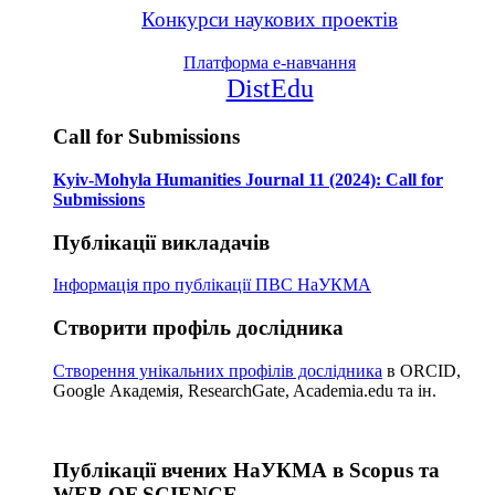
Конкурси наукових проектів
Платформа е-навчання
DistEdu
Call for Submissions
Kyiv-Mohyla Humanities Journal 11 (2024): Call for
Submissions
Публікації викладачів
Інформація про публікації
ПВС НаУКМА
Створити профіль дослідника
Створення унікальних профілів дослідника
в ORCID,
Google Академія, ResearchGate, Academia.edu та ін.
Публікації вчених НаУКМА в Scopus та
WEB OF SCIENCE