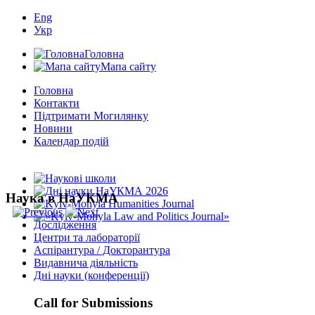
Eng
Укр
Головна
Мапа сайту
Головна
Контакти
Підтримати Могилянку
Новини
Календар подій
Наука в НаУКМА
Дослідження
Центри та лабораторії
Аспірантура / Докторантура
Видавнича діяльність
Дні науки (конференції)
Call for Submissions