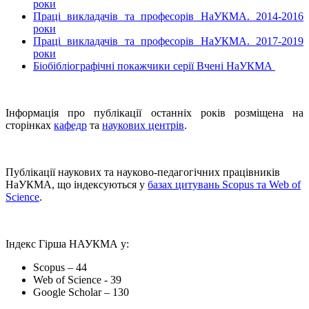
роки
Праці викладачів та професорів НаУКМА. 2014-2016
роки
Праці викладачів та професорів НаУКМА. 2017-2019
роки
Біобібліографічні покажчики серії Вчені НаУКМА
Інформація про публікації останніх років розміщена на
сторінках
кафедр
та
наукових центрів
.
Публікації наукових та науково-педагогічних працівників
НаУКМА, що індексуються у
базах цитувань Scopus та Web of
Science
.
Індекс Гірша НАУКМА у:
Scopus – 44
Web of Science - 39
Google Scholar – 130