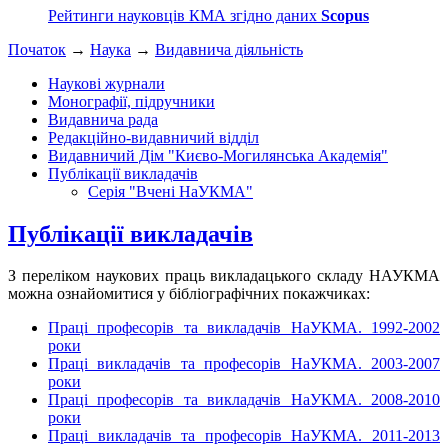
Рейтинги науковців КМА згідно даних
Scopus
Початок
→
Наука
→
Видавнича діяльність
Наукові журнали
Монографії, підручники
Видавнича рада
Редакційно-видавничий відділ
Видавничий Дім "Києво-Могилянська Академія"
Публікації викладачів
Серія "Вчені НаУКМА"
Публікації викладачів
З переліком наукових праць викладацького складу НАУКМА
можна ознайомитися у бібліографічних покажчиках:
Праці професорів та викладачів НаУКМА. 1992-2002
роки
Праці викладачів та професорів НаУКМА. 2003-2007
роки
Праці професорів та викладачів НаУКМА. 2008-2010
роки
Праці викладачів та професорів НаУКМА. 2011-2013