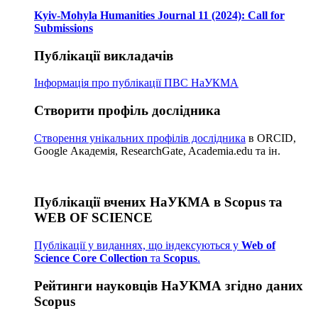
Kyiv-Mohyla Humanities Journal 11 (2024): Call for
Submissions
Публікації викладачів
Інформація про публікації
ПВС НаУКМА
Створити профіль дослідника
Створення унікальних профілів дослідника
в ORCID,
Google Академія, ResearchGate, Academia.edu та ін.
Публікації вчених НаУКМА в Scopus та
WEB OF SCIENCE
Публікації у виданнях, що індексуються у
Web of
Science Core Collection
та
Scopus
.
Рейтинги науковців НаУКМА згідно даних
Scopus