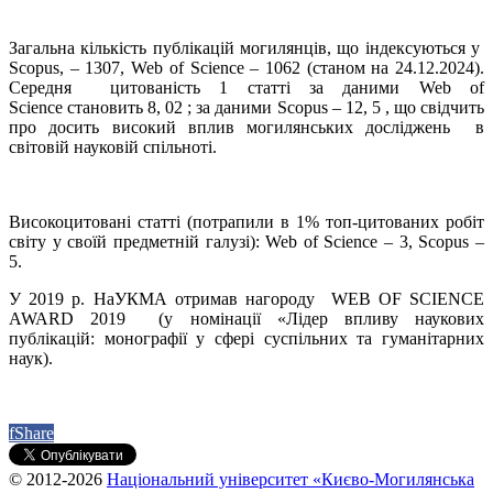
Загальна кількість публікацій могилянців, що індексуються у
Scopus, – 1307, Web of Science – 1062 (станом на 24.12.2024).
Середня цитованість 1 статті за даними Web of
Science становить 8, 02 ; за даними Scopus – 12, 5 , що свідчить
про досить високий вплив могилянських досліджень в
світовій науковій спільноті.
Високоцитовані статті (потрапили в 1% топ-цитованих робіт
світу у своїй предметній галузі): Web of Science – 3, Scopus –
5.
У 2019 р. НаУКМА отримав нагороду WEB OF SCIENCE
AWARD 2019 (у номінації «Лідер впливу наукових
публікацій: монографії у сфері суспільних та гуманітарних
наук).
f
Share
© 2012-2026
Національний університет «Києво-Могилянська