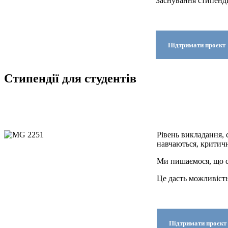
Заснування стипенді
Підтримати проєкт
Стипендії для студентів
Рівень викладання,
навчаються, критичн
Ми пишаємося, що са
Це дасть можливість
Підтримати проєкт