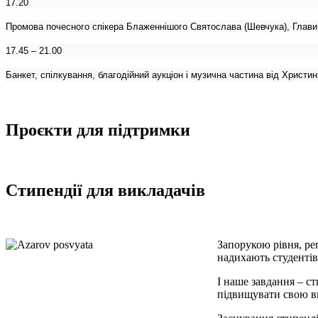
17.20
Промова почесного спікера Блаженнішого Святослава (Шевчука), Глави 
17.4
5
– 21.00
Банкет, спілкування, благодійний аукціон і музична частина від Христи
Проєкти для підтримки
Стипендії для викладачів
Запорукою рівня, ре
надихають студентів
І наше завдання – с
підвищувати свою в