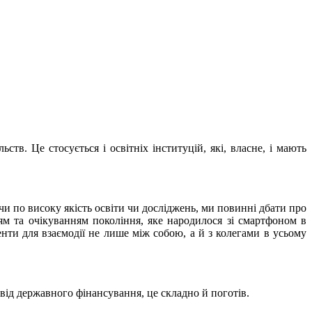
в. Це стосується і освітніх інституцій, які, власне, і мають
ячи по високу якість освіти чи досліджень, ми повинні дбати про
ям та очікуванням покоління, яке народилося зі смартфоном в
енти для взаємодії не лише між собою, а й з колегами в усьому
 від державного фінансування, це складно й поготів.