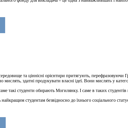
ального фонду для викладача – це одна з найважливіших і найпот
 середовище та ціннісні орієнтири притягують, перефразовуючи 
о мислять, здатні продукувати власні ідеї. Вони мислять у катего
ме такі студенти обирають Могилянку. І саме в таких студентів
 найкращим студентам безвідносно до їхнього соціального статус