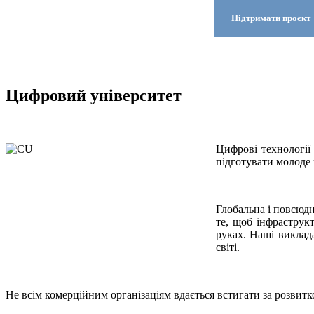
Підтримати проєкт
Цифровий університет
Цифрові технології 
підготувати молоде
Глобальна і повсюд
те, щоб інфраструк
руках. Наші виклада
світі.
Не всім комерційним організаціям вдається встигати за розвитко