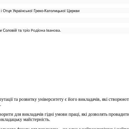
і Отця Української Греко-Католицької Церкви
ни Соловій та
тріо Родіона Іванова.
путації та розвитку університету є його викладачів, які створюют
.
творити для викладачів гідні умови праці, які дозволять провади
икладацьку майстерність.