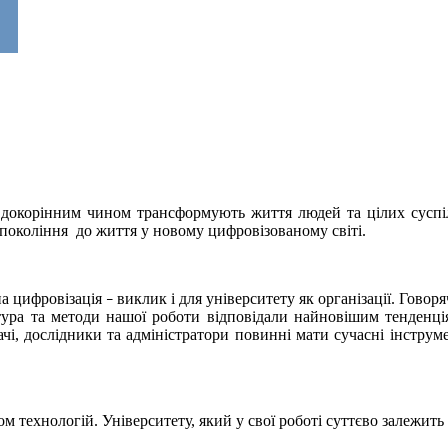
докорінним чином трансформують життя людей та цілих суспільст
 покоління до життя у новому цифровізованому світі.
на цифровізація
виклик і для університету як організації. Говор
−
тура та методи нашої роботи відповідали найновішим тенденці
чі, дослідники та адміністратори повинні мати сучасні інструм
м технологій. Університету, який у свої роботі суттєво залежить