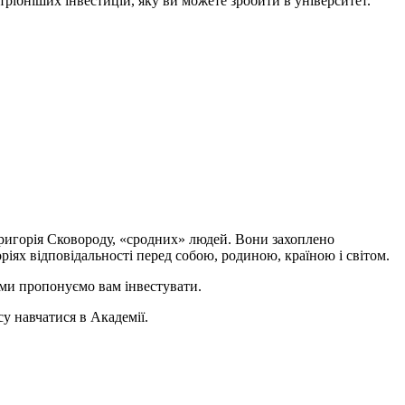
рібніших інвестицій, яку ви можете зробити в університет.
Григорія Сковороду, «сродних» людей. Вони захоплено
ріях відповідальності перед собою, родиною, країною і світом.
 ми пропонуємо вам інвестувати.
у навчатися в Академії.