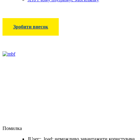
Зробити внесок
Помилка
JUser::_load: неможливо завантажити користувача