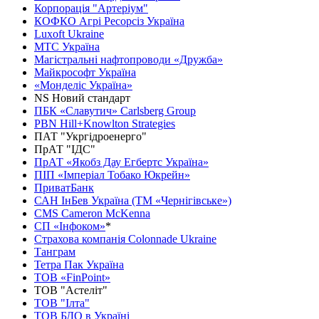
Корпорація "Артеріум"
КОФКО Агрі Ресорсіз Україна
Luxoft Ukraine
МTС Україна
Магістральні нафтопроводи «Дружба»
Майкрософт Україна
«Монделіс Україна»
NS Новий стандарт
ПБК «Славутич» Carlsberg Group
PBN Hill+Knowlton Strategies
ПАТ "Укргідроенерго"
ПрАТ "ІДС"
ПрАТ «Якобз Дау Егбертс Україна»
ПІП «Імперіал Тобако Юкрейн»
ПриватБанк
САН ІнБев Україна (ТМ «Чернігівське»)
CMS Cameron McKenna
СП «Інфоком»
*
Страхова компанія Colonnade Ukraine
Танграм
Тетра Пак Україна
ТОВ «FinPoint»
ТОВ "Астеліт"
ТОВ "Ілта"
ТОВ БДО в Україні