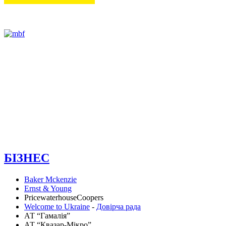
БІЗНЕС
Baker Mckenzie
Ernst & Young
PricewaterhouseCoopers
Welcome to Ukraine
-
Довірча рада
АТ “Гамалія”
АТ “Квазар-Мікро”