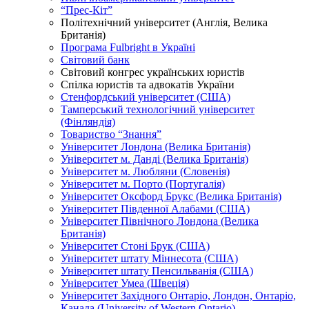
“Прес-Кіт”
Політехнічний університет (Англія, Велика
Британія)
Програма Fulbright в Україні
Світовий банк
Світовий конгрес українських юристів
Спілка юристів та адвокатів України
Стенфордський університет (США)
Тамперський технологічний університет
(Фінляндія)
Товариство “Знання”
Університет Лондона (Велика Британія)
Університет м. Данді (Велика Британія)
Університет м. Любляни (Словенія)
Університет м. Порто (Португалія)
Університет Оксфорд Брукс (Велика Британія)
Університет Південної Алабами (США)
Університет Північного Лондона (Велика
Британія)
Університет Стоні Брук (США)
Університет штату Міннесота (США)
Університет штату Пенсильванія (США)
Університет Умеа (Швеція)
Університет Західного Онтаріо, Лондон, Онтаріо,
Канада (University of Western Ontario)