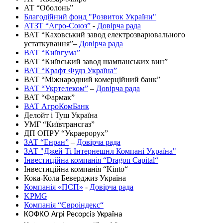
АТ “Оболонь”
Благодійний фонд "Розвиток України"
АТЗТ “Агро-Союз”
-
Довірча рада
ВАТ “Каховський завод електрозварювального
устаткування”–
Довірча рада
ВАТ “Київгума”
ВАТ “Київський завод шампанських вин”
ВАТ “Крафт Фудз Україна”
ВАТ “Міжнародний комерційний банк”
ВАТ “Укртелеком”
–
Довірча рада
ВАТ “Фармак”
ВАТ АгроКомБанк
Делойт і Туш Україна
УМГ “Київтрансгаз”
ДП ОПРУ “Украерорух”
ЗАТ “Енран”
–
Довірча рада
ЗАТ "Джей Ті Інтернешнл Компані Україна"
Інвестиційна компанія “Dragon Capital“
Інвестиційна компанія “Kinto“
Кока-Кола Беверджиз Україна
Компанія «ПСП»
-
Довірча рада
KPMG
Компанія “Євроіндекс“
КОФКО Агрі Ресорсіз Україна