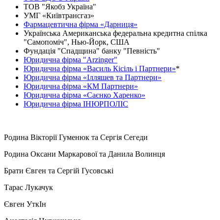
ТОВ "Якобз Україна"
УМГ «Київтрансгаз»
Фармацевтична фірма «Дарниця»
Українська Американська федеральна кредитна спілка
"Самопоміч", Нью-Йорк, США
Фундація "Спадщина" банку "Певність"
Юридична фірма "Arzinger"
Юридична фірма «Василь Кісіль і Партнери»
*
Юридична фірма «Ілляшев та Партнери»
Юридична фірма «КМ Партнери»
Юридична фірма «Саєнко Харенко»
Юридична фірма ІНЮРПОЛІС
Родина Вікторії Гуменюк та Сергія Сегеди
Родина Оксани Маркарової та Данила Волинця
Брати Євген та Сергій Гусовські
Тарас Лукачук
Євген УткІн