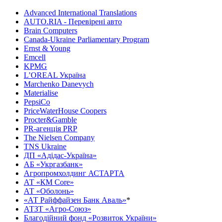
Advanced International Translations
AUTO.RIA - Перевірені авто
Brain Computers
Canada-Ukraine Parliamentary Program
Ernst & Young
Emcell
KPMG
L’OREAL Україна
Marchenko Danevych
Materialise
PepsiCo
PriceWaterHouse Coopers
Procter&Gamble
PR-агенція PRP
The Nielsen Company
TNS Ukraine
ДП «Адідас-Україна»
АБ «Укргазбанк»
Агропромхолдинг АСТАРТА
АТ «КМ Core»
АТ «Оболонь»
«АТ Райффайзен Банк Аваль»
*
АТЗТ «Агро-Союз»
Благодійний фонд «Розвиток України»