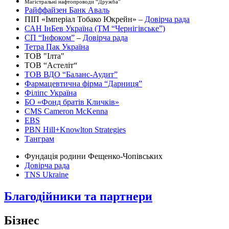
Магістральні нафтопроводи “Дружба”
Райффайзен Банк Аваль
ПІП «Імперіал Тобако Юкрейн» –
Довірча рада
САН ІнБев Україна (ТМ “Чернігівське”)
СП “Інфоком”
–
Довірча рада
Тетра Пак Україна
ТОВ "Ілта"
ТОВ “Астеліт“
ТОВ ВДО “Баланс-Аудит”
Фармацевтична фірма “Дарниця”
Філіпс Україна
БО «Фонд братів Кличків»
CMS Cameron McKenna
EBS
PBN Hill+Knowlton Strategies
Танграм
Фундація родини Фещенко-Чопівських
Довірча рада
TNS Ukraine
Благодійники та партнери
Бізнес