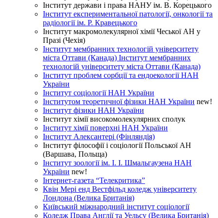
Інститут держави і права НАНУ ім. В. Корецького
Інститут експериментальної патології, онкології та
радіології ім. Р. Кравецького
Інститут макромолекулярної хімії Чеської АН у
Празі (Чехія)
Інститут мембранних технологій університету
міста Оттави (Канада)
Інститут мембранних
технологій університету міста Оттави (Канада)
Інститут проблем сорбції та ендоекології НАН
України
Інститут соціології НАН України
Інститутом теоретичної фізики НАН України
new!
Інститут фізики НАН України
Інститут хімії високомолекулярних сполук
Інститут хімії поверхні НАН України
Інститут Алексантері (Фінляндія)
Інститут філософії і соціології Польської АН
(Варшава, Польща)
Інститут зоології ім. І. І. Шмальгаузена НАН
України
new!
Інтернет-газета “Телекритика”
Квін Мері енд Вестфільд коледж університету
Лондона (Велика Британія)
Київський міжнародний інститут соціології
Коледж Права Англії та Уельсу (Велика Британія)