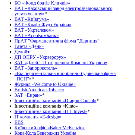
БО «Фонд братів Кличків»
ВАТ «Каховський завод електрозварювального
устаткування»
*
ВАТ «Київгума»
ВАТ «Крафт Фудз Україна»
ВАТ «Укртелеком»
ВАТ «АгроКомБанк»
ПрАТ "Фармацевтична фірма "Дарниця"
Газета «День»
Делойт
ДП ОПРУ «Украерорух»
ЗАТ «Джей Ті Інтернешнл Компані Україна»
ВАТ «Запоріжсталь»
«Експериментальна виробничо-будівельна фірма
"ПСП"»
*
Журнал «Welcome to Ukraine»
British American Tobacco
ЗАТ «Енран»
*
Інвестиційна компанія «Dragon Capital»
*
Інвестиційна компанія «Kinto»
Інвестиційна компанія «ITT-Invest»
*
ІТ компанія «E-design»
EBS
Київський офіс «Baker McKenzie»
Кока-Кола Беверджиз Україна