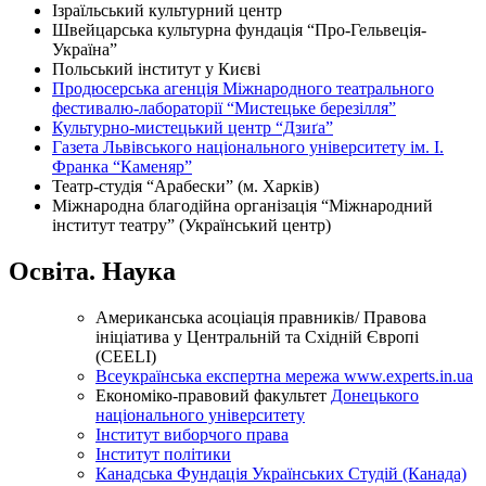
Ізраїльський культурний центр
Швейцарська культурна фундація “Про-Гельвеція-
Україна”
Польський інститут у Києві
Продюсерська агенція Міжнародного театрального
фестивалю-лабораторії “Мистецьке березілля”
Культурно-мистецький центр “Дзиґа”
Газета Львівського національного університету ім. І.
Франка “Каменяр”
Театр-студія “Арабески” (м. Харків)
Міжнародна благодійна організація “Міжнародний
інститут театру” (Український центр)
Освіта. Наука
Американська асоціація правників/ Правова
ініціатива у Центральній та Східній Європі
(CEELI)
Всеукраїнська експертна мережа www.experts.in.ua
Економіко-правовий факультет
Донецького
національного університету
Інститут виборчого права
Інститут політики
Канадська Фундація Українських Студій (Канада)