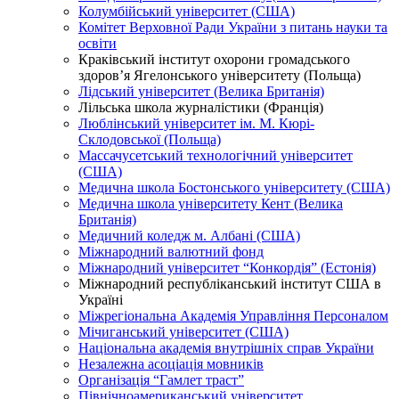
Колумбійський університет (США)
Комітет Верховної Ради України з питань науки та
освіти
Краківський інститут охорони громадського
здоров’я Ягелонського університету (Польща)
Лідський університет (Велика Британія)
Лільська школа журналістики (Франція)
Люблінський університет ім. М. Кюрі-
Склодовської (Польща)
Массачусетський технологічний університет
(США)
Медична школа Бостонського університету (США)
Медична школа університету Кент (Велика
Британія)
Медичний коледж м. Албані (США)
Міжнародний валютний фонд
Міжнародний університет “Конкордія” (Естонія)
Міжнародний республіканський інститут США в
Україні
Міжрегіональна Академія Управління Персоналом
Мічиганський університет (США)
Національна академія внутрішніх справ України
Незалежна асоціація мовників
Організація “Гамлет траст”
Північноамериканський університет