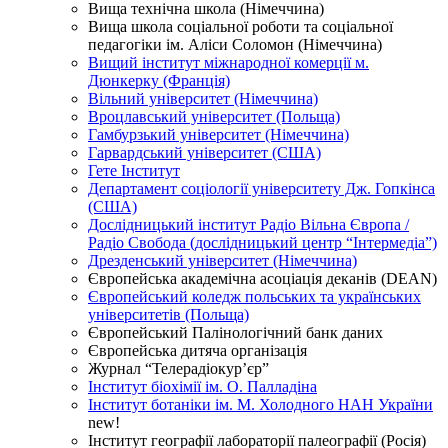
Вища технічна школа (Німеччина)
Вища школа соціальної роботи та соціальної
педагогіки ім. Аліси Соломон (Німеччина)
Вищий інститут міжнародної комерції м.
Дюнкерку (Франція)
Вільний університет (Німеччина)
Вроцлавський університет (Польща)
Гамбурзький університет (Німеччина)
Гарвардський університет (США)
Гете Інститут
Департамент соціології університету Дж. Гопкінса
(США)
Дослідницький інститут Радіо Вільна Європа /
Радіо Свобода (дослідницький центр “Інтермедіа”)
Дрезденський університет (Німеччина)
Європейська академічна асоціація деканів (DEAN)
Європейський коледж польських та українських
університетів (Польща)
Європейський Палінологічний банк даних
Європейська дитяча організація
Журнал “Телерадіокур’єр”
Інститут біохімії ім. О. Палладіна
Інститут ботаніки ім. М. Холодного НАН України
new!
Інститут географії лабораторії палеографії (Росія)