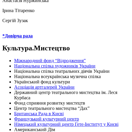
Анастасія Нуржинська
Ірина Тітаренко
Сергій Зузак
*Довірча рада
Культура.Мистецтво
Міжнародний фонд “Відродження”
Національна спілка художників України
Національна спілка театральних діячів України
Національна всеукраїнська музична спілка
Український фонд культури
Асоціація артгалерей України
Державний центр театрального мистецтва ім. Леся
Курбаса
Фонд сприяння розвитку мистецтв
Центр театрального мистецтва “Дах”
Британська Рада в Києві
Французький культурний центр
Німецький культурний центр Гете-Iнститут у Києві
Американський Дім