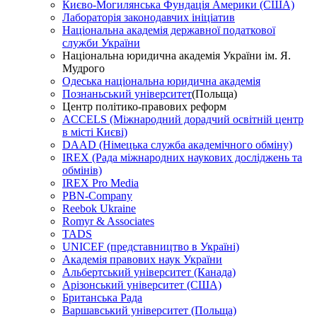
Києво-Могилянська Фундація Америки (США)
Лабораторія законодавчих ініціатив
Національна академія державної податкової
служби України
Національна юридична академія України ім. Я.
Мудрого
Одеська національна юридична академія
Познаньський університет
(Польща)
Центр політико-правових реформ
ACCELS (Міжнародний дорадчий освітній центр
в місті Києві)
DAAD (Німецька служба академічного обміну)
IREX (Рада міжнародних наукових досліджень та
обмінів)
IREX Pro Media
PBN-Company
Reebok Ukraine
Romyr & Associates
TADS
UNICEF (представництво в Україні)
Академія правових наук України
Альбертський університет (Канада)
Арізонський університет (США)
Британська Рада
Варшавський університет (Польща)