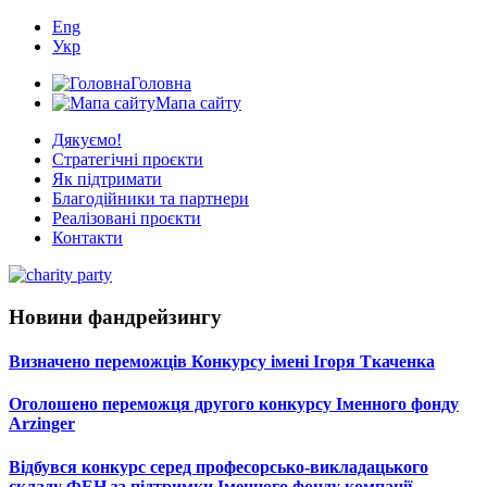
Eng
Укр
Головна
Мапа сайту
Дякуємо!
Стратегічні проєкти
Як підтримати
Благодійники та партнери
Реалізовані проєкти
Контакти
Новини фандрейзингу
Визначено переможців Конкурсу імені Ігоря Ткаченка
Оголошено переможця другого конкурсу Іменного фонду
Arzinger
Відбувся конкурс серед професорсько-викладацького
складу ФЕН за підтримки Іменного фонду компанії