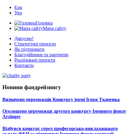
Eng
Укр
Головна
Мапа сайту
Дякуємо!
Стратегічні проєкти
Як підтримати
Благодійники та партнери
Реалізовані проєкти
Контакти
Новини фандрейзингу
Визначено переможців Конкурсу імені Ігоря Ткаченка
Оголошено переможця другого конкурсу Іменного фонду
Arzinger
Відбувся конкурс серед професорсько-викладацького
складу ФЕН за підтримки Іменного фонду компанії