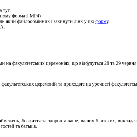
 тут.
льному форматі MP4)
дь-який файлообмінник і закинути лінк у цю
форму
.
МА.
и на факультетських церемоніях, що відбудуться 28 та 29 черв
факультетських церемоній та приходьте на урочисті факультетськ
межень, бо життя та здоров’я ваше, ваших близьких, викладачів
гостей та батьків.