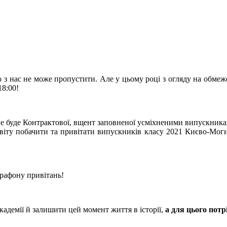
о з нас не може пропустити. Але у цьому році з огляду на обме
18:00!
 не буде Контрактової, вщент заповненої усміхненими випускника
світу побачити та привітати випускників класу 2021 Києво-Моги
рафону привітань!
кадемії й залишити цей момент життя в історії,
а для цього потр