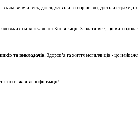
 з ким ви вчились, досліджували, створювали, долали страхи, скл
а близьких на віртуальній Конвокації. Згадати все, що ви подол
иків та викладачів.
Здоров’я та життя могилянців - це найважли
стити важливої інформації!