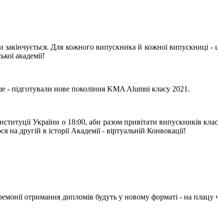
и закінчується. Для кожного випускника й кожної випускниці - 
кої академії!
ше - підготували нове покоління KMA Alumni класу 2021.
нституції України о 18:00, аби разом привітати випускників кла
я на другій в історії Академії - віртуальній Конвокації!
ремонії отримання дипломів будуть у новому форматі - на плацу