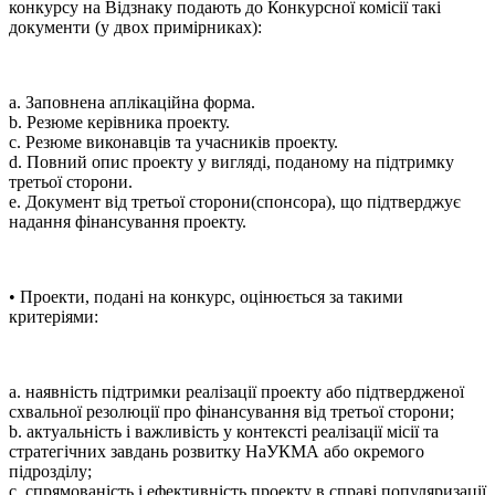
конкурсу на Відзнаку подають до Конкурсної комісії такі
документи (у двох примірниках):
a. Заповнена аплікаційна форма.
b. Резюме керівника проекту.
c. Резюме виконавців та учасників проекту.
d. Повний опис проекту у вигляді, поданому на підтримку
третьої сторони.
e. Документ від третьої сторони(спонсора), що підтверджує
надання фінансування проекту.
• Проекти, подані на конкурс, оцінюється за такими
критеріями:
a. наявність підтримки реалізації проекту або підтвердженої
схвальної резолюції про фінансування від третьої сторони;
b. актуальність і важливість у контексті реалізації місії та
стратегічних завдань розвитку НаУКМА або окремого
підрозділу;
c. спрямованість і ефективність проекту в справі популяризації