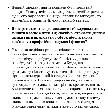
Певний сарказм і аналіз повинен бути присутній
завжди. Якщо у тебе щось виходить, то зумій отримати
від цього задоволення. Якщо навпаки не виходить, то
задумайся, проаналізуй, чому так відбувається.
Як варто ставитися до можливостей кардинально
змінити власне життя. От, скажімо, отримати диплом
фізика і піти працювати у сферу, абсолютно не
пов'язану з професійною наукою і фізикою?
У мене до подібних речей особливе ставлення.
Специфіка саме університетського навчання в тому, що
воно освічує і пробуджує особистість. Дієслово
"пробуджує" співзвучне з іменем Будда, що
перекладається як просвітлений. Якщо хочеш отримати
суто фахову підготовку, то можеш піти, наприклад, у
гірничо-металургійний інститут або інститут легкої
промисловості. І там тобі дадуть необхідний набір
вузькофахових знань, навчать різати, креслити, шити.
Академічне ж навчання покликане сприяти от саме тому
просвітленню. Це є здобуття, перш за все, теоретичних
знань, а не практичних. Людині дають певну систему
знань, а яким чином вона їх використає у житті, як вона
їх зможе реалізувати залежить вже суто від неї самої.