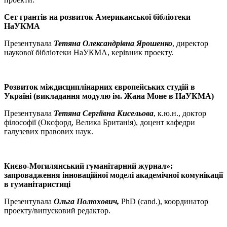
Сет грантів на розвиток Американської бібліотеки
НаУКМА
Презентувала
Тетяна Олександрівна Ярошенко
, директор
наукової бібліотеки НаУКМА, керівник проекту.
Розвиток міждисциплінарних європейських студій в
Україні (викладання модулю ім. Жана Моне в НаУКМА)
Презентувала
Тетяна Сергіївна Кисельова
, к.ю.н., доктор
філософії (Оксфорд, Велика Британія), доцент кафедри
галузевих правових наук.
Києво-Могилянський гуманітарний журнал»:
запровадження інноваційної моделі академічної комунікації
в гуманітаристиці
Презентувала
Ольга Полюхович,
PhD (cand.), координатор
проекту/випусковий редактор.