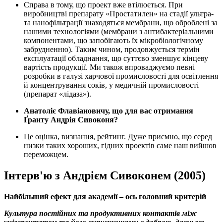
Справа в тому, що проект вже втілюється. При
виробництві препарату «Простатилен» на стадії ультра-
та нанофільтрації знаходяться мембрани, що оброблені за
нашими технологіями (мембрани з антибактеріальними
компонентами, що запобігають їх мікробіологічному
забрудненню). Таким чином, продовжується термін
експлуатації обладнання, що суттєво зменшує кінцеву
вартість продукції. Ми також впроваджуємо певні
розробки в галузі харчової промисловості для освітлення
й концентрування соків, у медичній промисловості
(препарат «лідаза»).
Анатоліє Флавіановичу, що для вас отримання
Ґранту Андрія Сивоконя?
Це оцінка, визнання, рейтинг. Дуже приємно, що серед
низки таких хороших, гідних проектів саме наш вийшов
переможцем.
Інтерв'ю з Андрієм Сивоконем (2005)
Найбільший ефект для академії – ось головний критерій
Культура постійних та продуктивних контактів між