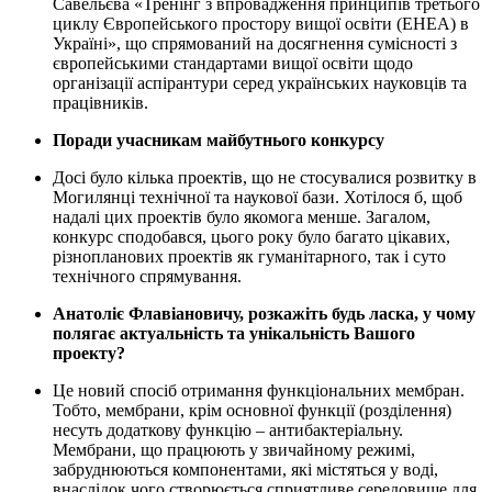
Савельєва «Тренінг з впровадження принципів третього
циклу Європейського простору вищої освіти (ЕНЕА) в
Україні», що спрямований на досягнення сумісності з
європейськими стандартами вищої освіти щодо
організації аспірантури серед українських науковців та
працівників.
Поради учасникам майбутнього конкурсу
Досі було кілька проектів, що не стосувалися розвитку в
Могилянці технічної та наукової бази. Хотілося б, щоб
надалі цих проектів було якомога менше. Загалом,
конкурс сподобався, цього року було багато цікавих,
різнопланових проектів як гуманітарного, так і суто
технічного спрямування.
Анатоліє Флавіановичу, розкажіть будь ласка, у чому
полягає актуальність та унікальність Вашого
проекту?
Це новий спосіб отримання функціональних мембран.
Тобто, мембрани, крім основної функції (розділення)
несуть додаткову функцію – антибактеріальну.
Мембрани, що працюють у звичайному режимі,
забруднюються компонентами, які містяться у воді,
внаслідок чого створюється сприятливе середовище для