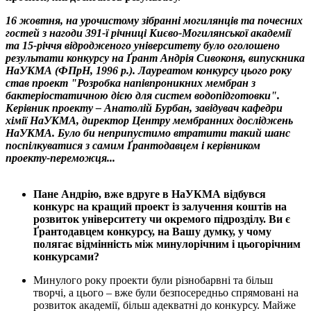
16 жовтня, на урочистому зібранні могилянців та почесних
гостей з нагоди 391-ї річниці Києво-Могилянської академії
та 15-річчя відродженого університету було оголошено
результати конкурсу на Ґрант Андрія Сивоконя, випускника
НаУКМА (ФПрН, 1996 р.). Лауреатом конкурсу цього року
став проект "Розробка напівпроникних мембран з
бактеріостатичною дією для систем водопідготовки".
Керівник проекту – Анатолій Бурбан, завідувач кафедри
хімії НаУКМА, директор Центру мембранних досліджень
НаУКМА. Було би неприпустимо втратити такий шанс
поспілкуватися з самим Ґрантодавцем і керівником
проекту-переможця...
Пане Андрію, вже вдруге в НаУКМА відбувся
конкурс на кращий проект із залучення коштів на
розвиток університету чи окремого підрозділу. Ви є
Ґрантодавцем конкурсу, на Вашу думку, у чому
полягає відмінність між минулорічним і цьогорічним
конкурсами?
Минулого року проекти були різнобарвні та більш
творчі, а цього – вже були безпосередньо спрямовані на
розвиток академії, більш адекватні до конкурсу. Майже