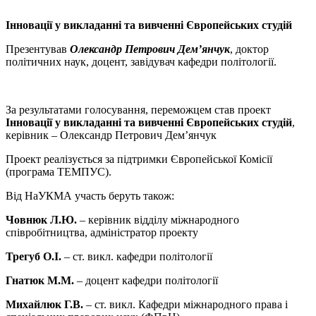
Інновації у викладанні та вивченні Європейських студій
Презентував
Олександр Петрович Дем’янчук
, доктор
політичних наук, доцент, завідувач кафедри політології.
За результатами голосування, переможцем став проект
Інновації у викладанні та вивченні Європейських студій
,
керівник – Олександр Петрович Дем’янчук
Проект реалізується за підтримки Європейської Комісії
(програма ТЕМПУС).
Від НаУКМА участь беруть також:
Човнюк Л.Ю.
– керівник відділу міжнародного
співробітництва, адміністратор проекту
Трегуб О.І.
– ст. викл. кафедри політології
Гнатюк М.М.
– доцент кафедри політології
Михайлюк Г.В.
– ст. викл. Кафедри міжнародного права і