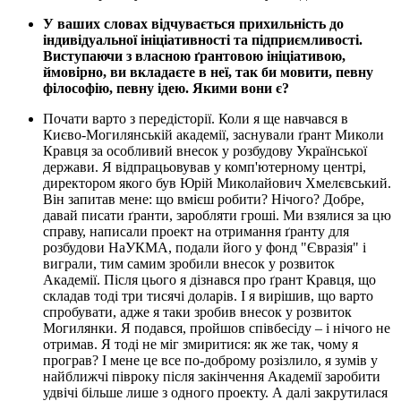
У ваших словах відчувається прихильність до
індивідуальної ініціативності та підприємливості.
Виступаючи з власною ґрантовою ініціативою,
ймовірно, ви вкладаєте в неї, так би мовити, певну
філософію, певну ідею. Якими вони є?
Почати варто з передісторії. Коли я ще навчався в
Києво-Могилянській академії, заснували ґрант Миколи
Кравця за особливий внесок у розбудову Української
держави. Я відпрацьовував у комп'ютерному центрі,
директором якого був Юрій Миколайович Хмелєвський.
Він запитав мене: що вмієш робити? Нічого? Добре,
давай писати ґранти, заробляти гроші. Ми взялися за цю
справу, написали проект на отримання ґранту для
розбудови НаУКМА, подали його у фонд "Євразія" і
виграли, тим самим зробили внесок у розвиток
Академії. Після цього я дізнався про ґрант Кравця, що
складав тоді три тисячі доларів. І я вирішив, що варто
спробувати, адже я таки зробив внесок у розвиток
Могилянки. Я подався, пройшов співбесіду – і нічого не
отримав. Я тоді не міг змиритися: як же так, чому я
програв? І мене це все по-доброму розізлило, я зумів у
найближчі півроку після закінчення Академії заробити
удвічі більше лише з одного проекту. А далі закрутилася