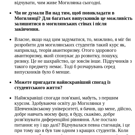
відчувати, чим живе Могилянка сьогодні.
Чи не думали Ви над тим, щоб повикладати в
Могилянці? Для багатьох випускників це можливість
залишитися в могилянських стінах і після
закінчення.
Власне, якщо над цим задуматися, то, можливо, я міг би
розробити для могилянських студентів такий курс як,
наприклад, теорія авантюризму. Отого здорового
авантюризму, який спонукає до розвитку, пошуку,
ризику. Це не шахрайство, це зовсім інше. Підручників з
такого предмету немає. Тоді б розчарувань серед
випускників було б менше.
Можете пригадати найяскравіший спогад із
студентського життя?
Найяскравіші спогади пов'язані, мабуть, з першим
курсом. Здобуваючи освіту до Могилянки у
Шевченківському університеті, я бачив, що мене, дійсно,
добре навчать моєму фаху, я буду, скажімо, добре
розв'язувати диференційні рівняння. Але постало
питання: ну і що далі? Відчувалася певна стагнація, і це
при тому що я був там одним з кращих студентів. Коли