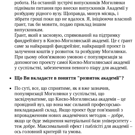
робота. На останній зустрічі випускників Могилянки
піднімали питання про внески випускників Академії у
розбудову рідного вузу. Щоправда, минув місяць, і
зібрати гроші поки що не вдалося. Я, ініціюючи власний
ґрант, так би мовити, подаю приклад іншим
випускникам.
Ґрант, який я засновую, спрямований на підтримку
фандрейзінгу в Києво-Могилянській академії. Це є ґрант
саме за найкращий фандрейзінг, найкращий проект із
залучення коштів у розвиток та розбудову Могилянки.
При цьому обов'язковою умовою є популяризація за
допомогою проекту самої Києво-Могилянської академії
у суспільстві, забезпечення певного піару для академії.
Що Ви вкладаєте в поняття "розвиток академії"?
По суті, все, що сприятиме, як я вже зазначив,
популяризації Могилянки у суспільстві, що
засвідчуватиме, що Києво-Могилянська академія – це
провідний вуз, що вона має сильний професорсько-
викладацький склад. Якщо проект буде пов'язаний з
впровадженням нових академічних методик – добре,
якщо це буде зміцнення матеріальної бази університету -
теж добре. Максимальний ефект і паблісіті для академії –
ось головний критерій та умова.