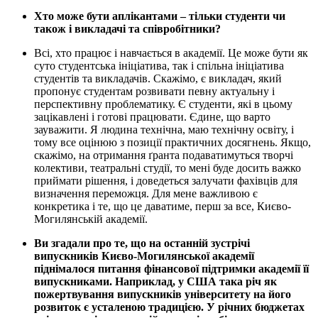
Хто може бути аплікантами – тільки студенти чи
також і викладачі та співробітники?
Всі, хто працює і навчається в академії. Це може бути як
суто студентська ініціатива, так і спільна ініціатива
студентів та викладачів. Скажімо, є викладач, який
пропонує студентам розвивати певну актуальну і
перспективну проблематику. Є студенти, які в цьому
зацікавлені і готові працювати. Єдине, що варто
зауважити. Я людина технічна, маю технічну освіту, і
тому все оцінюю з позиції практичних досягнень. Якщо,
скажімо, на отримання ґранта подаватимуться творчі
колективи, театральні студії, то мені буде досить важко
приймати рішення, і доведеться залучати фахівців для
визначення переможця. Для мене важливою є
конкретика і те, що це даватиме, перш за все, Києво-
Могилянській академії.
Ви згадали про те, що на останній зустрічі
випускників Києво-Могилянської академії
піднімалося питання фінансової підтримки академії її
випускниками. Наприклад, у США така річ як
пожертвування випускників університету на його
розвиток є усталеною традицією. У річних бюджетах