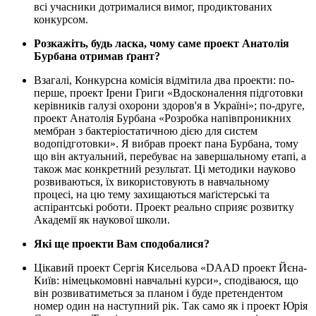
всі учасники дотрималися вимог, продиктованих
конкурсом.
Розкажіть, будь ласка, чому саме проект Анатолія
Бурбана отримав ґрант?
Взагалі, Конкурсна комісія відмітила два проекти: по-
перше, проект Ірени Григи «Вдосконалення підготовки
керівників галузі охорони здоров'я в Україні»; по-друге,
проект Анатолія Бурбана «Розробка напівпроникних
мембран з бактеріостатичною дією для систем
водопідготовки». Я вибрав проект пана Бурбана, тому
що він актуальний, перебуває на завершальному етапі, а
також має конкретний результат. Ці методики науково
розвиваються, їх використовують в навчальному
процесі, на цю тему захищаються маґістерські та
аспірантські роботи. Проект реально сприяє розвитку
Академії як наукової школи.
Які ще проекти Вам сподобалися?
Цікавий проект Сергія Кисельова «DAAD проект Йєна-
Київ: німецькомовні навчальні курси», сподіваюся, що
він розвиватиметься за планом і буде претендентом
номер один на наступний рік. Так само як і проект Юрія