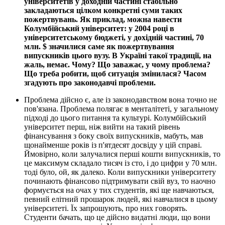
університетів у доходній частині стабільно
закладаються цілком конкретні суми таких
пожертвувань. Як приклад, можна навести
Колумбійський університет: у 2004 році в
університетському бюджеті, у дохідній частині, 70
млн.
$
значилися саме як пожертвування
випускників цього вузу. В Україні такої традиції, на
жаль, немає. Чому? Що заважає, у чому проблема?
Що треба робити, щоб ситуація змінилася? Часом
згадують про законодавчі проблеми.
Проблема дійсно є, але із законодавством вона точно не
пов'язана. Проблема полягає в менталітеті, у загальному
підході до цього питання та культурі. Колумбійський
університет перш, ніж вийти на такий рівень
фінансування з боку своїх випускників, мабуть, мав
щонайменше років із п'ятдесят досвіду у цій справі.
Ймовірно, коли залучалися перші кошти випускників, то
це максимум складало тисяч із сто, і до цифри у 70 млн.
тоді було, ой, як далеко. Коли випускники університету
починають фінансово підтримувати свій вуз, то наочно
формується на очах у тих студентів, які ще навчаються,
певний елітний прошарок людей, які навчалися в цьому
університеті. Їх запрошують, про них говорять.
Студенти бачать, що це дійсно видатні люди, що вони