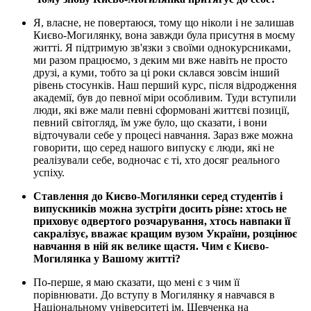
Я, власне, не повертаюся, тому що ніколи і не залишав
Києво-Могилянку, вона завжди була присутня в моєму
житті. Я підтримую зв'язки з своїми однокурсниками,
ми разом працюємо, з деким ми вже навіть не просто
друзі, а куми, тобто за ці роки склався зовсім інший
рівень стосунків. Наш перший курс, після відродження
академії, був до певної міри особливим. Туди вступили
люди, які вже мали певні сформовані життєві позиції,
певний світогляд, їм уже було, що сказати, і вони
відточували себе у процесі навчання. Зараз вже можна
говорити, що серед нашого випуску є люди, які не
реалізували себе, водночас є ті, хто досяг реального
успіху.
Ставлення до Києво-Могилянки серед студентів і
випускників можна зустріти досить різне: хтось не
приховує одвертого розчарування, хтось навпаки її
сакралізує, вважає кращим вузом України, розцінює
навчання в ній як велике щастя. Чим є Києво-
Могилянка у Вашому житті?
По-перше, я маю сказати, що мені є з чим її
порівнювати. До вступу в Могилянку я навчався в
Національному університеті ім. Шевченка на