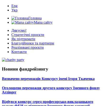
Eng
Укр
Головна
Мапа сайту
Дякуємо!
Стратегічні проєкти
Як підтримати
Благодійники та партнери
Реалізовані проєкти
Контакти
Новини фандрейзингу
Визначено переможців Конкурсу імені Ігоря Ткаченка
Оголошено переможця другого конкурсу Іменного фонду
Arzinger
Відбувся конкурс серед професорсько-викладацького
складу ФЕН за підтримки Іменного фонду компанії