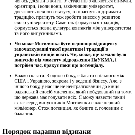
чогось досягли в житті. У студентів з'являються стимули,
орієнтири, і коли вони, закінчивши університет,
досягають певного статусу, то прагнуть підтримати
традицію, прагнуть теж зробити внесок у розвиток
свого університету. Саме так формується традиція,
формується певна культура контактів між університетом
та його випускниками.
Чи може Могилянка бути першопрохідницею у
започаткуванні такої практики і традиції в
українській вищій освіті. Чи, може, ще замало було
випусків від моменту відродження НаУКМА, і
потрібен час, бракує поки що потенціалу.
Важко сказати. З одного боку, є багато спільного між
США і Україною, зокрема і у веденні бізнесу. Але, з
іншого боку, у нас ще не нейтралізований до кінця
радянський спосіб мислення, який побудований на тому,
що держава має годувати всіх. Я можу навести такий
факт: серед випускників Могилянки є вже перший
мільйонер. Отож потенціал, як бачити є, головним є
бажання.
Порядок надання відзнаки