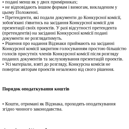
• подані менш як у двох примірниках;
• не відповідають іншим формам і вимогам, викладеним у
цьому Положенні.
• Претенденти, які подали документи до Конкурсної комісії,
зобов'язані з'явитись на засідання Конкурсної комісії для
презентації своїх проектів. У разі відсутності претендента
(претендентів) на засіданні Конкурсної комісії подані
документи не розглядатимуть.
• Рішення про надання Відзнаки приймають на засіданні
Конкурсної комісії закритим голосуванням простою більшістю
голосів присутніх членів Конкурсної комісії після розгляду
поданих документів та заслуховування презентацій проектів.
• Усі матеріали, взяті до розгляду, Конкурсна комісія не
повертає авторам проектів незалежно від свого рішення.
Порядок оподаткування коштів
• Кошти, отримані як Відзнака, проходять оподаткування
згідно чинного законодавства.