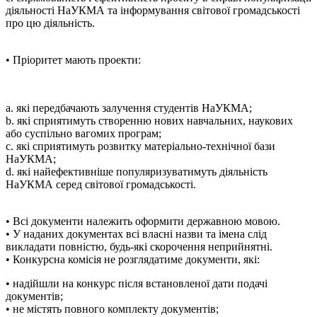
діяльності НаУКМА та інформування світової громадськості
про цю діяльність.
• Пріоритет мають проекти:
a. які передбачають залучення студентів НаУКМА;
b. які сприятимуть створенню нових навчальних, наукових
або суспільно вагомих програм;
c. які сприятимуть розвитку матеріально-технічної бази
НаУКМА;
d. які найефективніше популяризуватимуть діяльність
НаУКМА серед світової громадськості.
• Всі документи належить оформити державною мовою.
• У наданих документах всі власні назви та імена слід
викладати повністю, будь-які скорочення неприйнятні.
• Конкурсна комісія не розглядатиме документи, які:
• надійшли на конкурс після встановленої дати подачі
документів;
• не містять повного комплекту документів;