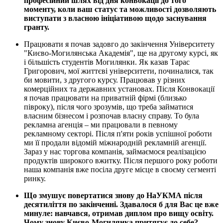
професійний шлях від дня конвокації до того
моменту, коли ваш статус та можливості дозволяють
виступати з власною ініціативою щодо заснування
гранту.
Працювати я почав задовго до закінчення Університету
"Києво-Могилянська Академія", ще на другому курсі, як
і більшість студентів Могилянки. Як казав Тарас
Григорович, мої життєві університети, починалися, так
би мовити, з другого курсу. Працював у різних
комерційних та державних установах. Після Конвокації
я почав працювати на приватній фірмі (близько
півроку), після чого зрозумів, що треба займатися
власним бізнесом і розпочав власну справу. То була
рекламна агенція – ми працювали в певному
рекламному секторі. Після п'яти років успішної роботи
ми її продали відомій міжнародній рекламній агенції.
Зараз у нас торгова компанія, займаємося реалізацією
продуктів широкого вжитку. Після першого року роботи
наша компанія вже посіла друге місце в своєму сегменті
ринку.
Що змушує повертатися знову до НаУКМА після
десятиліття по закінченні. Здавалося б для Вас це вже
минуле: навчався, отримав диплом про вищу освіту.
Чому знову Києво-Могилянка притягує до себе?