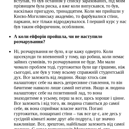
вступав, то був останнім у списку зарахованих, під моїм
прізвищем була риска, а вже коли випускався, то був,
наскільки пригадую, тринадцятим. Коли ми прийшли у
Києво-Могилянську академію, то фарбувалися стіни,
паркани, все тільки відроджувалося. І перший курс у нас
був таким ейфоричним, особливим.
А коли ейфорія пройшла, чи не наступило
розчарування?
Ні, розчарування не було, я це кажу одверто. Коли
щосекунди ти впевнений у тому, що робиш, коли немає
зайвих сумнівів, то розчарування не буде. Ми мали
чимало проблем тоді, гуртожитки були ще гіршими, ніж
сьогодні, але був у тому всьому справжній студентській
дух. Все залежить від людини. Якщо хтось сам
налаштовує себе на якесь депресивне ставлення, то він
бачитиме навколо лише самий негатив. Якщо ж людина
налаштовує себе на позитивний лад, то вона
знаходитиме в усьому, перш за все, щось хороше і цінне.
Все залежить і від того, як людина ставиться до самої
себе, як вона сприймає власне життя. Погані
гуртожитки, пошарпані стіни – так все це є, але десь у
сусідній кімнаті живе друг або подруга, і це значно
важливіше. Все, зрештою, найбільше залежить від самої