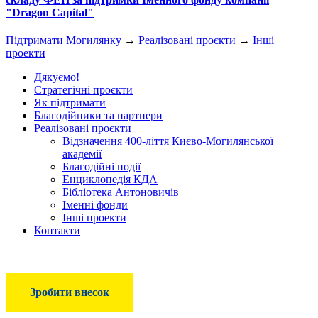
"Dragon Capital"
Підтримати Могилянку
→
Реалізовані проєкти
→
Інші
проекти
Дякуємо!
Стратегічні проєкти
Як підтримати
Благодійники та партнери
Реалізовані проєкти
Відзначення 400-ліття Києво-Могилянської
академії
Благодійні події
Енциклопедія КДА
Бібліотека Антоновичів
Іменні фонди
Інші проекти
Контакти
Зробити внесок