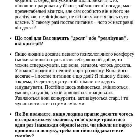
людини. Є серед випускників Могилянки ті, хто,
пішовши працювати у бізнес, займає певні посади, має
презентабельні візитки, але сам особисто він нічого не
реалізував, не зініціював, не втілив у життя щось суто
власне. У такому разі постає питання – чого ж насправді
він досяг?
Що тоді для Вас значить "досяг" або "реалізував",
які критерії?
Якщо людина досягла певного психологічного комфорту
і може залишити щось після себе, якщо їй добре, то
можна стверджувати, що вона, загалом, чогось досягла.
У кожної людини є певний поріг розвитку. Вона його
досягає – і постає питання: а що далі? Я пішов у бізнес,
зокрема, і через те, що тут тобі ніколи не дадуть
занудьгувати. Постійно щось змінюється, змінюються
умови, ситуація, в якій доводиться працювати.
З'являються нові конкуренти, активізуються старі, і ти
мусиш встигати за цими змінами.
Як Ви вважаєте, якщо людина прагне досягти чогось
по-справжньому значного, то їй краще триматися
один раз і назавжди обраної мети, чи ніколи не варто
припиняти пошуку, треба постійно піддавати все
сумніву?