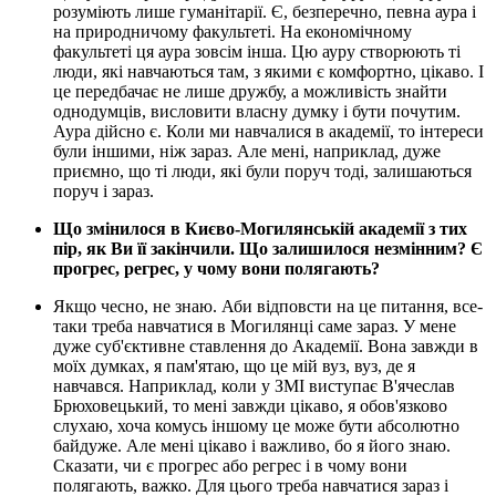
розуміють лише гуманітарії. Є, безперечно, певна аура і
на природничому факультеті. На економічному
факультеті ця аура зовсім інша. Цю ауру створюють ті
люди, які навчаються там, з якими є комфортно, цікаво. І
це передбачає не лише дружбу, а можливість знайти
однодумців, висловити власну думку і бути почутим.
Аура дійсно є. Коли ми навчалися в академії, то інтереси
були іншими, ніж зараз. Але мені, наприклад, дуже
приємно, що ті люди, які були поруч тоді, залишаються
поруч і зараз.
Що змінилося в Києво-Могилянській академії з тих
пір, як Ви її закінчили. Що залишилося незмінним? Є
прогрес, регрес, у чому вони полягають?
Якщо чесно, не знаю. Аби відповсти на це питання, все-
таки треба навчатися в Могилянці саме зараз. У мене
дуже суб'єктивне ставлення до Академії. Вона завжди в
моїх думках, я пам'ятаю, що це мій вуз, вуз, де я
навчався. Наприклад, коли у ЗМІ виступає В'ячеслав
Брюховецький, то мені завжди цікаво, я обов'язково
слухаю, хоча комусь іншому це може бути абсолютно
байдуже. Але мені цікаво і важливо, бо я його знаю.
Сказати, чи є прогрес або регрес і в чому вони
полягають, важко. Для цього треба навчатися зараз і