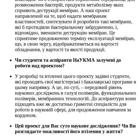
розмноження бактерій, продукти метаболізму яких
сприяють деструкції мембран. А наш проект
направлений на те, щоб надати мембранам
властивостей, синтезувати й розробити такі мембрани,
які б протидіяли бактеріальному забрудненню, і,
відповідно, зменшити деструкцію мембран. Це
сприятиме продовженню терміну експлуатації мембран,
що, в свою чергу, відображатиметься на вартості
обладнання, у вартості та якості продукції.
Чи студенти та аспіранти НаУКМА залучені до
роботи над проектом?
У розробці та втіленні цього проекту задіяні студенти,
які проходять свої магістерські і бакалаврські програми в
цьому напрямку. А це, по суті, – передовий рівень
наукових досліджень в галузі полімерів, функціональних
полімерів, мембранних технологій. До аспірантури вони
підходять вже як достатньо грамотні спеціалісти для
роботи в науковій сфері, для продовження навчання за
кордоном.
Цей проект для Вас суто наукове дослідження? Чи Ви
розглядаєте можливості його втілення у життя?