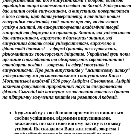
університетом та його випускниками є доброю, давньою
традицією вищої академічної освіти на Заході. Університет
дає знання своїм випускникам, а випускники повертаються
в його стіни, щоб дати університету, а точніше новим
генераціям студентів, свої знання про те, як досягати
успіху в житті, як використовувати академічні теорії,
концепції та формули на практиці. Знання, які університет
дає випускникам, виражено в дипломах; знання, які
випускники дають своїм університетам, виражено в
фінансовій допомозі – у формі ґрантів, пожертвувань,
різноманітних спонсорських ініціатив. Українські вузи поки
що лише споглядають та обмірковують євроатлантичні
стандарти освіти – зокрема, і в сфері стосунків із
випускниками. Про роль випускників у "життєвому шляху"
університету ми розмовлятимемо з випускником Києво-
Могилянської академії 1996 року Андрієм Сивоконем. Андрій
закінчив факультет природничих наук за спеціальністю
фізика. Сьогодні він виступає як засновник власного ґранта
на підтримку залучення коштів на розвиток Академії.
Будь-який вуз з особливою приємністю пишається
своїми успішними, відомими випускниками,
вважаючи, що має свою вагому частку в їхньому
успіхові. Як складався Ваш життєвий, зокрема і