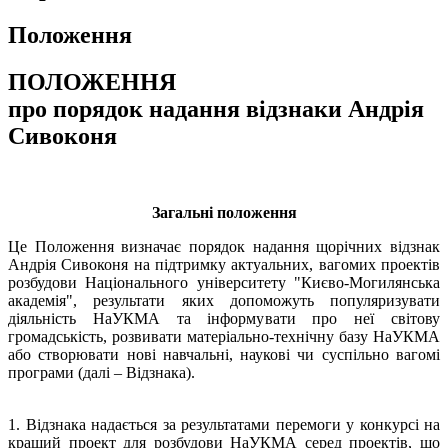
Положення
ПОЛОЖЕННЯ
про порядок надання відзнаки Андрія
Сивоконя
Загальні положення
Це Положення визначає порядок надання щорічних відзнак
Андрія Сивоконя на підтримку актуальних, вагомих проектів
розбудови Національного університету "Києво-Могилянська
академія", результати яких допоможуть популяризувати
діяльність НаУКМА та інформувати про неї світову
громадськість, розвивати матеріально-технічну базу НаУКМА
або створювати нові навчальні, наукові чи суспільно вагомі
програми (далі – Відзнака).
1. Відзнака надається за результатами перемоги у конкурсі на
кращий проект для розбудови НаУКМА серед проектів, що