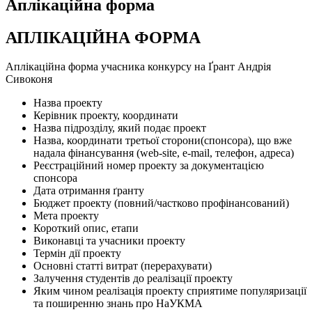
Аплiкаційна форма
АПЛІКАЦІЙНА ФОРМА
Аплікаційна форма учасника конкурсу на Ґрант Андрія
Сивоконя
Назва проекту
Керівник проекту, координати
Назва підрозділу, який подає проект
Назва, координати третьої сторони(спонсора), що вже
надала фінансування (web-site, e-mail, телефон, адреса)
Реєстраційний номер проекту за документацією
спонсора
Дата отримання ґранту
Бюджет проекту (повний/частково профінансований)
Мета проекту
Короткий опис, етапи
Виконавці та учасники проекту
Термін дії проекту
Основні статті витрат (перерахувати)
Залучення студентів до реалізації проекту
Яким чином реалізація проекту сприятиме популяризації
та поширенню знань про НаУКМА