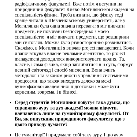
радіофізичному факультеті. Вже потім я вступив на
природничий факультет Києво-Могилянської академії на
спеціальність фізика. Треба визнати, що фізику тоді
краще читали в Шевченківському університеті, але у
Могилянки була одна значна перевага: я міг вивчати
предмети, не пов'язані безпосередньо з моєю
спеціальністю, я міг вивчати предмети, що розширили
мій світогляд. Можна було різносторонньо розвиватися.
Скажімо, в Могилянці я вивчав project management. Коли
я започаткував власне рекламне агентство, то project
management доводилося використовувати щодня. Та,
власне, і сама фізика, якщо заглибитися в її суть, формує
певний світогляд і спосіб мислення. Вона вчить
методології та закономірності управління системними
процесами, що також виходить далеко за межі
вузькофахової академічної підготовки і може бути
корисним, зокрема, і в бізнесі.
Серед студентів Могилянки побутує така думка, що
справжню ауру та дух академії можна відчути,
навчаючись лише на гуманітарному факультеті. От
Ви, як випускник природничого факультету, що з
цього приводу думаєте?
Це гуманітарії і придумали собі таку ауру. І цю ауру