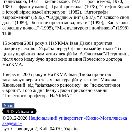
італійською, 1972 — китайською, 1973 — російською, 1970,
1980 — французькою), “Грані кристала” (1978), “Стефан Зорян
в історії вірменської літератури” (1982), “Автографи
відродження” (1986), “Садріддін Айні” (1987), “У всякого своя
доля” (1989), “Бо то не просто мова, звуки” (1990), “Застукали
сердешну волю...” (1995), “Між культурою і політикою” (1998)
та ін.
15 жовтня 2001 року в НаУКМА Іван Дзюба прочитав
відкриту лекцію “Україна перед Сфінксом майбутнього” із
циклу щорічних пам’ятних лекцій ім. А.Оленської-Петришин,
після чого йому було присвоєно звання Почесного доктора
НаУКМА.
1 вересня 2005 року в НаУКМА Іван Дзюба прочитав
загальноуніверситетську інавгураційну лекцію “Микола
Хвильовий: від “азіатського ренесансу” до “психологічної
Європи”. Того ж дня Івану Дзюбі присвоєно звання
“Почесного професора НаУКМА”.
f
Share
© 2012-2026
Національний університет «Києво-Могилянська
академія»
вул. Сковороди 2, Київ 04070, Україна