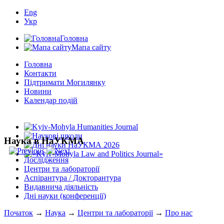
Eng
Укр
Головна
Мапа сайту
Головна
Контакти
Підтримати Могилянку
Новини
Календар подій
Наука в НаУКМА
Дослідження
Центри та лабораторії
Аспірантура / Докторантура
Видавнича діяльність
Дні науки (конференції)
Початок
→
Наука
→
Центри та лабораторії
→
Про нас