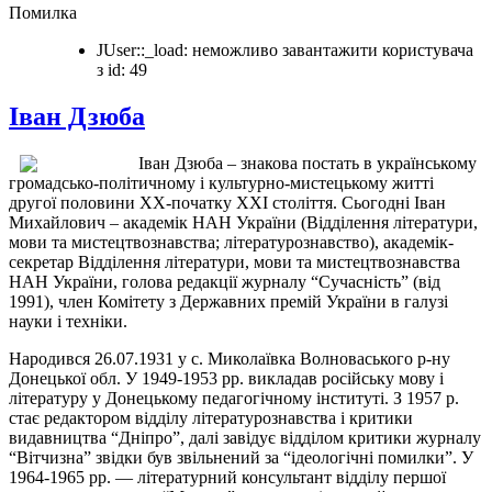
Помилка
JUser::_load: неможливо завантажити користувача
з id: 49
Іван Дзюба
Іван Дзюба – знакова постать в українському
громадсько-політичному і культурно-мистецькому житті
другої половини ХХ-початку ХХІ століття. Сьогодні Іван
Михайлович – академік НАН України (Відділення літератури,
мови та мистецтвознавства; літературознавство), академік-
секретар Відділення літератури, мови та мистецтвознавства
НАН України, голова редакції журналу “Сучасність” (від
1991), член Комітету з Державних премій України в галузі
науки і техніки.
Народився 26.07.1931 у с. Миколаївка Волноваського р-ну
Донецької обл. У 1949-1953 рр. викладав російську мову і
літературу у Донецькому педагогічному інституті. З 1957 р.
стає редактором відділу літературознавства і критики
видавництва “Дніпро”, далі завідує відділом критики журналу
“Вітчизна” звідки був звільнений за “ідеологічні помилки”. У
1964-1965 рр. — літературний консультант відділу першої