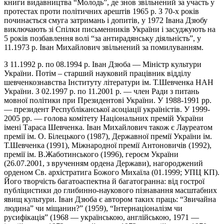
книги видавництва “Молодь”, де знов звільнений за участь у
протестах проти політичних арештів 1965 р. З 70-х років
починається смуга затримань і допитів, у 1972 Івана Дзюбу
виключають зі Спілки письменників України і засуджують на
5 років позбавлення волі “за антирадянську діяльність”, у
11.1973 р. Іван Михайлович звільнений за помилуванням.
З 11.1992 р. по 08.1994 р. Іван Дзюба — Міністр культури
України. Потім – старший науковий працівник відділу
шевченкознавства Інституту літератури ім. Т.Шевченка НАН
України. З 02.1997 р. по 11.2001 р. — член Ради з питань
мовної політики при Президентові України. У 1988-1991 рр.
— президент Республіканської асоціації україністів. У 1999-
2005 рр. — голова комітету Національних премій України
імені Тараса Шевченка. Іван Михайлович також є Лауреатом
премії ім. О. Білецького (1987), Державної премії України ім.
Т.Шевченка (1991), Міжнародної премії Антоновичів (1992),
премії ім. В.Жаботинського (1996), героєм України
(26.07.2001, з врученням ордена Держави), нагороджений
орденом Св. архістратига Божого Михаїла (01.1999; УПЦ КП).
Його творчість багатоаспектна й багатогранна: від гострої
публіцистики до глибинно-наукового пізнавання масштабних
явищ культури. Іван Дзюба є автором таких праць: “Звичайна
людина” чи міщанин?” (1959), “Інтернаціоналізм чи
русифікація” (1968 — українською, англійською, 1971 —