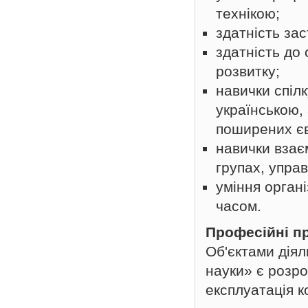
технікою;
здатність за
здатність до
розвитку;
навички спіл
українською,
поширених єв
навички взає
групах, упра
уміння орган
часом.
Професійні п
Об'єктами діял
науки» є розро
експлуатація к