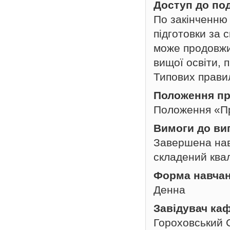
Доступ до по
По закінченню
підготовки за 
може продовжит
вищої освіти, 
Типових прави
Положення пр
Положення «Пр
Вимоги до ви
Завершена нав
складений квал
Форма навча
Денна
Завідувач ка
Гороховський 