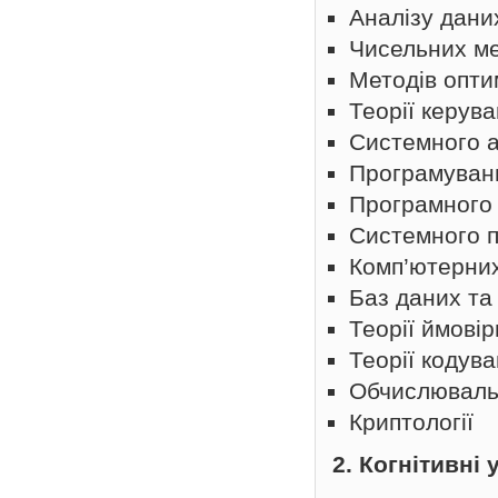
Аналізу дани
Чисельних ме
Методів оптим
Теорії керув
Системного а
Програмуван
Програмного
Системного 
Комп’ютерни
Баз даних та
Теорії ймові
Теорії кодув
Обчислювальн
Криптології
2. Когнітивні