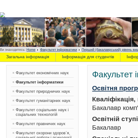
Ви знаходитесь:
Home
Факультет інформатики
Перший (бакалаврський) рівень вищ
Загальна інформація
Інформація для студентів
Інфо
Факультет 
Факультет економічних наук
Факультет інформатики
Освітня прог
Факультет природничих наук
Кваліфікація
Факультет гуманітарних наук
Бакалавр комп
Факультет соціальних наук і
соціальних технологій
Освітній ступ
Факультет правничих наук
Бакалавр
Факультет охорони здоров`я,
соціальної роботи і психології