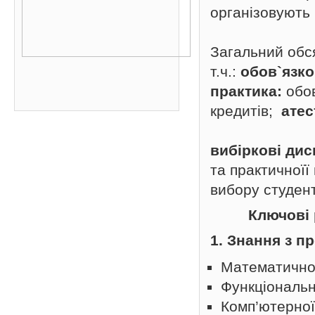
організовують 
Загальний обся
т.ч.:
обов`язко
практика:
обов
кредитів;
атес
вибіркові дис
та практичноїї
вибору студент
Ключові 
1. Знання з п
Математично
Функціональн
Комп’ютерної