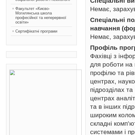
Спеціальні в
Немає, зараху
Факультет «Києво-
Могилянська школа
професійної та неперервної
Спеціальні п
освіти»
навчання (фо
Сертифікатні програми
Немає, зараху
Профіль про
Фахівці з інфо
для роботи на 
профілю та рів
центрах, науко
підрозділах та
центрах аналі
та в інших під
широким колом
складні комп’
системами і п