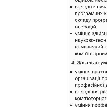
володіти суч
програмних к
складу прогр
операцій;
уміння здійсн
науково-техн
вітчизняний 
комп’ютерних
4. Загальні у
уміння врахо
організації п
професійної д
володіння рі
комп'ютерног
уміння профе