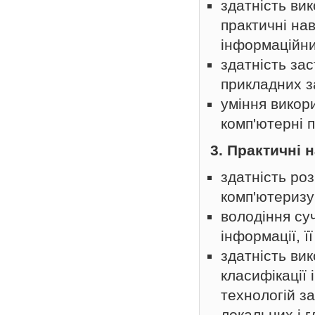
здатність ви
практичні на
інформаційни
здатність за
прикладних з
уміння викори
комп'ютерні 
3. Практичні 
здатність роз
комп'ютеризу
володіння су
інформації, ї
здатність ви
класифікації
технологій з
локальних і 