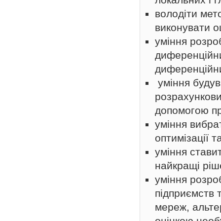
володіти мет
виконувати о
уміння розро
диференційни
диференційни
уміння будув
розрахункови
допомогою пр
уміння вибра
оптимізації 
уміння стави
найкращі ріш
уміння розро
підприємств 
мереж, альте
оцінкою необх