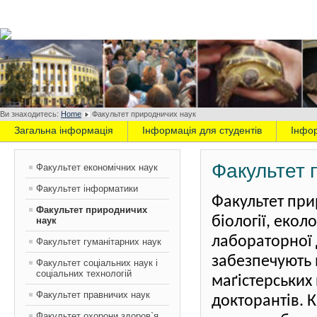
Ви знаходитесь:
Home
Факультет природничих наук
Загальна інформація
Інформація для студентів
Інфо
Факультет 
Факультет економічних наук
Факультет інформатики
Факультет при
Факультет природничих
біології, еколо
наук
лабораторної 
Факультет гуманітарних наук
забезпечують 
Факультет соціальних наук і
соціальних технологій
маґістерських 
Факультет правничих наук
докторантів. 
Факультет охорони здоров`я,