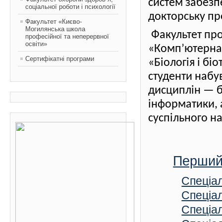
систем забезпе
соціальної роботи і психології
докторську пр
Факультет «Києво-
Могилянська школа
Факультет про
професійної та неперервної
освіти»
«Комп’ютерна ф
Сертифікатні програми
«Біологія і бі
студенти набу
дисциплін — бі
інформатики, 
суспільного н
Перший 
Спеціал
Спеціал
Спеціал