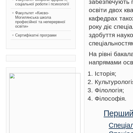
забезпечують п
соціальної роботи і психології
освіти двох кв
Факультет «Києво-
кафедрах так
Могилянська школа
професійної та неперервної
року діє спеці
освіти»
здобуття науко
Сертифікатні програми
спеціальностями
На рівні бакал
напрямами осв
Історія;
Культурологі
Філологія;
Філософія.
Перший 
Спеціал