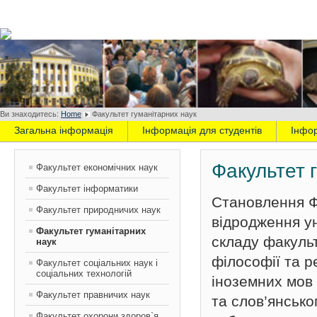
Ви знаходитесь:
Home
Факультет гуманітарних наук
Загальна інформація
Інформація для студентів
Інфо
Факультет 
Факультет економічних наук
Факультет інформатики
Становлення Ф
Факультет природничих наук
відродження ун
Факультет гуманітарних
складу факульт
наук
філософії та ре
Факультет соціальних наук і
соціальних технологій
іноземних мов 
Факультет правничих наук
та слов’янсько
Факультет охорони здоров`я,