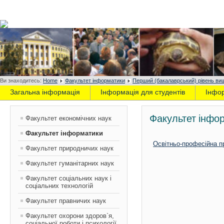
Ви знаходитесь:
Home
Факультет інформатики
Перший (бакалаврський) рівень вищ
Загальна інформація
Інформація для студентів
Інфо
Факультет інфо
Факультет економічних наук
Факультет інформатики
Освітньо-професійна пр
Факультет природничих наук
Факультет гуманітарних наук
Факультет соціальних наук і
соціальних технологій
Факультет правничих наук
Факультет охорони здоров`я,
соціальної роботи і психології